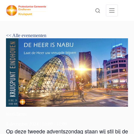
Ga
naar
de
inhoud
<< Alle evenementen
Kerkdienst
8 december 2024 | 10:00
-
11:00
Op deze tweede adventszondag staan wij stil bij de