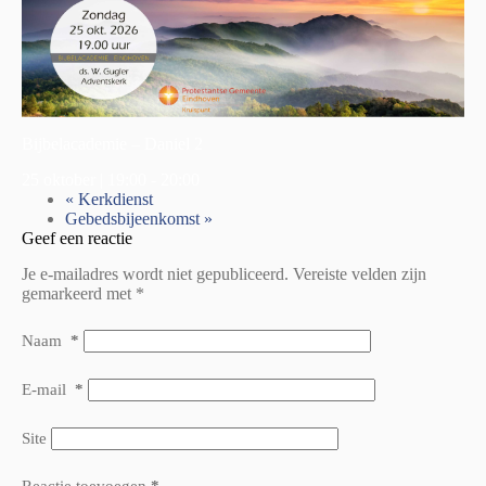
Bijbelacademie – Daniel 2
25 oktober | 19:00
-
20:00
«
Kerkdienst
Gebedsbijeenkomst
»
Geef een reactie
Je e-mailadres wordt niet gepubliceerd.
Vereiste velden zijn
gemarkeerd met
*
Naam
*
E-mail
*
Site
Reactie toevoegen
*