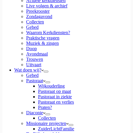
Actuele kerkdiensten
Live volgen & archief
Preekrooster
Zondagavond
Collecten
Gebed
Waarom Kerkdiensten?
Praktische vragen
Muziek & zingen
Doop
Avondmaal
Trouwen
Uitvaart
Wat doen wij?
Gebed
Pastoraat
Wijkouderling
Pastoraat op maat
Pastoraat in ziekte
Pastoraat en verlies
Praten?
Diaconie
Collecten
Missionaire projecten
ZuiderLichtFamilie