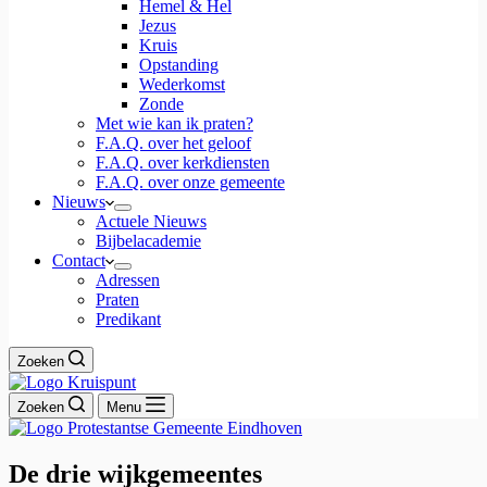
Hemel & Hel
Jezus
Kruis
Opstanding
Wederkomst
Zonde
Met wie kan ik praten?
F.A.Q. over het geloof
F.A.Q. over kerkdiensten
F.A.Q. over onze gemeente
Nieuws
Actuele Nieuws
Bijbelacademie
Contact
Adressen
Praten
Predikant
Zoeken
Zoeken
Menu
De drie wijkgemeentes