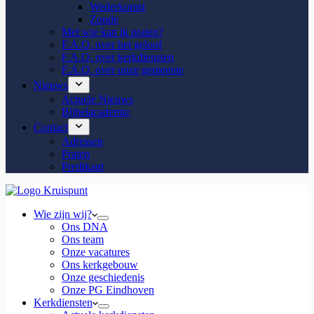
Wederkomst
Zonde
Met wie kan ik praten?
F.A.Q. over het geloof
F.A.Q. over kerkdiensten
F.A.Q. over onze gemeente
Nieuws
Actuele Nieuws
Bijbelacademie
Contact
Adressen
Praten
Predikant
Wie zijn wij?
Ons DNA
Ons team
Onze vacatures
Ons kerkgebouw
Onze geschiedenis
Onze PG Eindhoven
Kerkdiensten