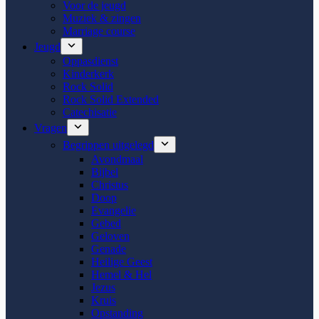
Voor de jeugd
Muziek & zingen
Marriage course
Jeugd
Oppasdienst
Kinderkerk
Rock Solid
Rock Solid Extended
Catechisatie
Vragen
Begrippen uitgelegd
Avondmaal
Bijbel
Christus
Doop
Evangelie
Gebed
Geloven
Genade
Heilige Geest
Hemel & Hel
Jezus
Kruis
Opstanding