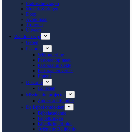
Praktische vragen
Muziek & zingen
Doop
Avondmaal
Trouwen
Uitvaart
Wat doen wij?
Gebed
Pastoraat
Wijkouderling
Pastoraat op maat
Pastoraat in ziekte
Pastoraat en verlies
Praten?
Diaconie
Collecten
Missionaire projecten
ZuiderLichtFamilie
De Bijbel ontdekken
Bijbelacademie
Bijbelkringen
Bijbelkring 50plus
Oriëntatie Belijdenis