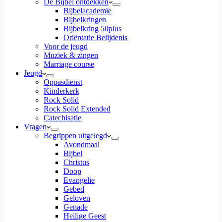
De Bijbel ontdekken
Bijbelacademie
Bijbelkringen
Bijbelkring 50plus
Oriëntatie Belijdenis
Voor de jeugd
Muziek & zingen
Marriage course
Jeugd
Oppasdienst
Kinderkerk
Rock Solid
Rock Solid Extended
Catechisatie
Vragen
Begrippen uitgelegd
Avondmaal
Bijbel
Christus
Doop
Evangelie
Gebed
Geloven
Genade
Heilige Geest