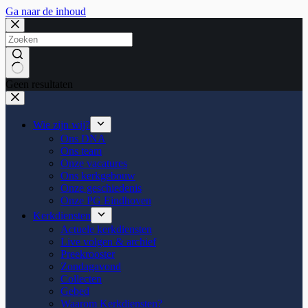
Ga naar de inhoud
Geen resultaten
Wie zijn wij?
Ons DNA
Ons team
Onze vacatures
Ons kerkgebouw
Onze geschiedenis
Onze PG Eindhoven
Kerkdiensten
Actuele kerkdiensten
Live volgen & archief
Preekrooster
Zondagavond
Collecten
Gebed
Waarom Kerkdiensten?