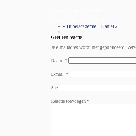
Bibelacademie – Daniel 1
27 september | 19:00
-
20:00
«
Bijbelacademie – Daniel 2
Geef een reactie
Je e-mailadres wordt niet gepubliceerd.
Vere
Naam
*
E-mail
*
Site
Reactie toevoegen
*