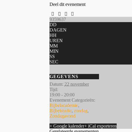
Deel dit evenement
9359637
DD
DAGEN
HH
UREN
MM
MIN
SS
SEC
GEGEVENS
Datum:
22 november
Tijd:
19:00 - 20:00
Evenement Categorieën:
Bijbelacademie
,
Bijbelstudie
,
zondag
,
Zondagavond
+ Google kalender
+ iCal exporteren
Gerelateerde evenementen