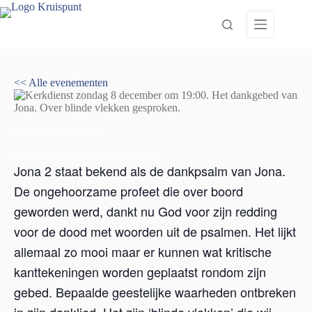
Ga
naar
de
inhoud
<< Alle evenementen
Gebedsbijeenkomst
8 december 2024 | 19:00
-
20:00
Jona 2 staat bekend als de dankpsalm van Jona.
De ongehoorzame profeet die over boord
geworden werd, dankt nu God voor zijn redding
voor de dood met woorden uit de psalmen. Het lijkt
allemaal zo mooi maar er kunnen wat kritische
kanttekeningen worden geplaatst rondom zijn
gebed. Bepaalde geestelijke waarheden ontbreken
in zijn danklied. Het zijn ‘blinde vlekken’ die wij