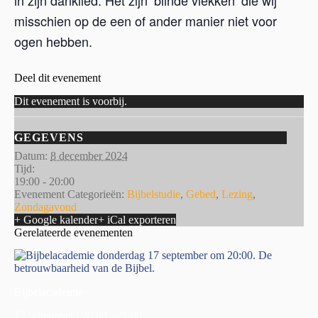
misschien op de een of ander manier niet voor
ogen hebben.
Deel dit evenement
Dit evenement is voorbij.
GEGEVENS
Datum:
8 december 2024
Tijd:
19:00 - 20:00
Evenement Categorieën:
Bijbelstudie
,
Gebed
,
Lezing
,
Zondagavond
+ Google kalender
+ iCal exporteren
Gerelateerde evenementen
Bijbelacademie
17 september | 20:00
-
21:00