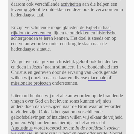
daarom ook verschillende
activiteiten
aan die helpen een
levendig geloof te ontdekken en deze ook te verwoorden in
hedendaagse taal.
Er zijn verschillende mogelijkheden
de Bijbel in haar
rijkdom te verkennen
, lijnen te ontdekken en historische
achtergronden te leren kennen. Het doel is steeds om op
een verantwoorde manier een brug te slaan naar de
hedendaagse situatie.
Wij geloven dat gezond christelijk geloof ook het denken
en doen in Jezus
’
naam stimuleert.
In verbondenheid met
Christus en gedreven door de ervaring van Gods
genade
willen wij omzien naar elkaar en diverse
diaconale
of
missionaire projecten
ondersteunen.
Uiteraard hebben wij niet alle antwoorden op de brandende
vragen over God en het leven; soms kunnen wij niets
anders doen dan verwijzen naar de Bron waar antwoorden
te vinden zijn. Ook als het gaat om verschillende
geloofsbelevingen of inzichten willen wij elkaar de vrijheid
gunnen. Wij houden ons hierbij aan het advies dat
Augustinus
wordt toegeschreven:
In de hoofdzaak zoeken
we eenheid, in bijzaken vrijheid en over alles vrede.
Vooral