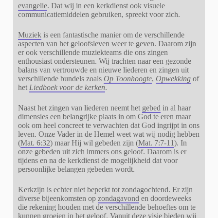
evangelie
. Dat wij in een kerkdienst ook
visuele
communicatiemiddelen gebruiken, spreekt voor zich.
Muziek
is een fantastische manier om de verschillende
aspecten van het geloofsleven weer te geven. Daarom zijn
er ook verschillende muziekteams die ons zingen
enthousiast ondersteunen. Wij trachten naar een gezonde
balans van vertrouwde en nieuwe liederen en zingen uit
verschillende bundels zoals
Op Toonhoogte
,
Opwekking
of
het
Liedboek voor de kerken
.
Naast het zingen van liederen neemt het
gebed
in al haar
dimensies een belangrijke plaats in om God te eren maar
ook om heel concreet te verwachten dat God ingrijpt in ons
leven. Onze Vader in de Hemel weet wat wij nodig hebben
(
Mat. 6:32
) maar Hij wil gebeden zijn (
Mat. 7:7-11
). In
onze gebeden uit zich immers ons geloof. Daarom is er
tijdens en na de kerkdienst de mogelijkheid dat voor
persoonlijke belangen gebeden wordt.
Kerkzijn is echter niet beperkt tot zondagochtend. Er zijn
diverse bijeenkomsten op
zondagavond
en doordeweeks
die rekening houden met de verschillende behoeftes om te
kunnen groeien in het geloof. Vanuit deze visie bieden wij