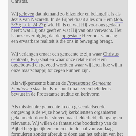
Christus.
Wij
geloven
dat niemand zo bijzonder en belangrijk is als
Jezus van Nazareth
. In de Bijbel draait alles om Hem (
Joh.
5:39
;
Luk. 24:27
); wie Hij is en wat Hij voor ons gedaan
heeft; wat Hij ons geeft en wat Hij van ons verwacht. Het
is onze overtuiging dat de
opgestane
Heer ook vandaag
een ervaarbare realiteit is die ons in beweging brengt.
Wij verlangen ernaar een gemeente te zijn waar
Christus
centraal (JPG)
staat en waar onze relatie met Hem
opgebouwd en gevoed wordt en waar wij leren hoe wij in
onze maatschappij tot zegen kunnen zijn.
Als wijkgemeente binnen de
Protesta
ntse
Gemeente
Eindhoven
staat het Kruispunt qua leer en belijdenis
bewust in de
Protestantse traditie en kerkvorm.
Als missionaire gemeente in een geseculariseerde
omgeving is de wijze
hoe wij kerkdiensten organiseren
gekenmerkt door het streven naar helderheid, diepgang en
relevantie. Wij willen de fantastische boodschap van de
Bijbel begrijpelijk en concreet in de taal van vandaag
formuleren zonder afbreuk te doen aan het geheim van het