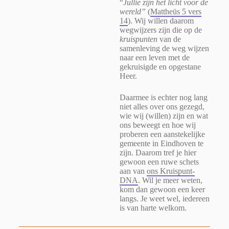
“
Jullie zijn het licht voor de
wereld”
(
Mattheüs 5 vers
14
). Wij willen daarom
wegwijzers zijn
die op de
kruispunten
van de
samenleving de weg wijzen
naar een leven met de
gekruisigde en opgestane
Heer.
Daarmee is echter nog lang
niet alles over ons gezegd,
wie wij (willen) zijn en wat
ons beweegt en hoe wij
proberen een aanstekelijke
gemeente in Eindhoven te
zijn. Daarom
tref je hier
gewoon een ruwe schets
aan van
ons Kruispunt-
DNA
. Wil je meer weten,
kom dan gewoon een keer
langs. Je weet wel, iedereen
is van harte welkom.