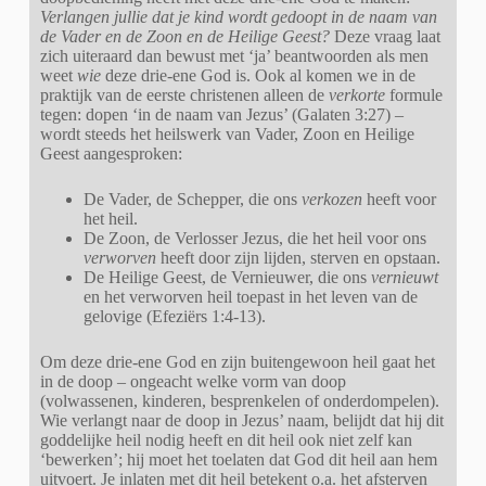
Verlangen jullie dat je kind wordt gedoopt in de naam van
de Vader en de Zoon en de Heilige Geest?
Deze vraag laat
zich uiteraard dan bewust met ‘ja’ beantwoorden als men
weet
wie
deze drie-ene God is. Ook al komen we in de
praktijk van de eerste christenen alleen de
verkorte
formule
tegen: dopen ‘in de naam van Jezus’ (Galaten 3:27) –
wordt steeds het heilswerk van Vader, Zoon en Heilige
Geest aangesproken:
De Vader, de Schepper, die ons
verkozen
heeft voor
het heil.
De Zoon, de Verlosser Jezus, die het heil voor ons
verworven
heeft door zijn lijden, sterven en opstaan.
De Heilige Geest, de Vernieuwer, die ons
vernieuwt
en het verworven heil toepast in het leven van de
gelovige (Efeziërs 1:4-13).
Om deze drie-ene God en zijn buitengewoon heil gaat het
in de doop – ongeacht welke vorm van doop
(volwassenen, kinderen, besprenkelen of onderdompelen).
Wie verlangt naar de doop in Jezus’ naam, belijdt dat hij dit
goddelijke heil nodig heeft en dit heil ook niet zelf kan
‘bewerken’; hij moet het toelaten dat God dit heil aan hem
uitvoert. Je inlaten met dit heil betekent o.a. het afsterven