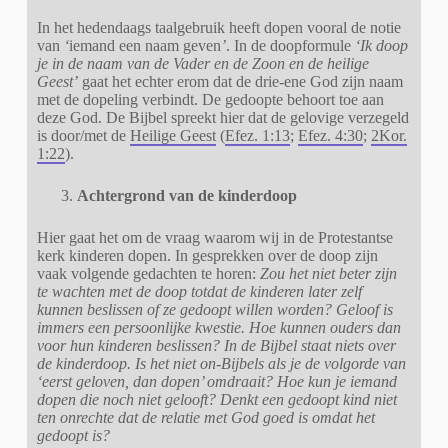
In het hedendaags taalgebruik heeft dopen vooral de notie
van
‘
iemand een naam geven
’
. In de doopformule
‘Ik doop
je in de naam van de Vader en de Zoon en de heilige
Geest’
gaat het echter erom dat de drie-ene God zijn naam
met de dopeling verbindt. De gedoopte behoort toe aan
deze God. De Bijbel spreekt hier dat de gelovige verzegeld
is door/met de
Heilige Geest
(
Efez. 1:13
;
Efez. 4:30
;
2Kor.
1:22
).
Achtergrond van de kinderdoop
Hier gaat het om de vraag waarom wij in de Protestantse
kerk kinderen dopen. In gesprekken over de doop zijn
vaak volgende gedachten te horen:
Zou het niet beter zijn
te wachten met de doop totdat de kinderen later zelf
kunnen beslissen of ze gedoopt willen worden? Geloof is
immers een persoonlijke kwestie. Hoe kunnen ouders dan
voor hun kinderen beslissen? In de Bijbel staat niets over
de kinderdoop. Is het niet on-Bijbels als je de volgorde van
‘eerst geloven, dan dopen’ omdraait? Hoe kun je iemand
dopen die noch niet gelooft? Denkt een gedoopt kind niet
ten onrechte dat de relatie met God goed is omdat het
gedoopt is?