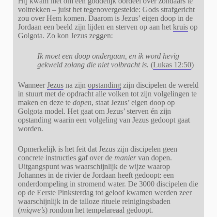
Hij kwam niet om een goddelijk oordeel over zondaars te
voltrekken – juist het tegenovergestelde: Gods strafgericht
zou over Hem komen. Daarom is Jezus’ eigen doop in de
Jordaan een beeld zijn lijden en sterven op aan het
kruis
op
Golgota. Zo kon Jezus zeggen:
Ik moet een doop ondergaan, en ik word hevig
gekweld zolang die niet volbracht is.
(
Lukas 12:50
)
Wanneer
Jezus
na zijn
opstanding
zijn discipelen de wereld
in stuurt met de opdracht alle volken tot zijn volgelingen te
maken en deze te
dopen
, staat Jezus’ eigen doop op
Golgota model. Het gaat om Jezus’ sterven én zijn
opstanding waarin een volgeling van Jezus gedoopt gaat
worden.
Opmerkelijk is het feit dat Jezus zijn discipelen geen
concrete instructies gaf over de
manier
van dopen.
Uitgangspunt was waarschijnlijk de wijze waarop
Johannes in de rivier de Jordaan heeft gedoopt: een
onderdompeling in stromend water. De 3000 discipelen die
op de Eerste Pinksterdag tot geloof kwamen werden zeer
waarschijnlijk in de talloze rituele reinigingsbaden
(
miqwe’s
) rondom het tempelareaal gedoopt.