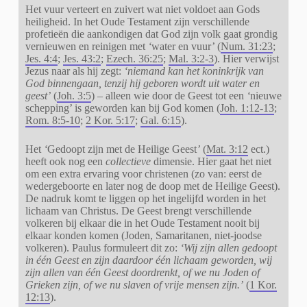
Het vuur verteert en zuivert wat niet voldoet aan Gods
heiligheid. In het Oude Testament zijn verschillende
profetieën die aankondigen dat God zijn volk gaat grondig
vernieuwen en reinigen met
‘
water en vuur’ (
Num. 31:23
;
Jes. 4:4
;
Jes. 43:2
;
Ezech. 36:25
;
Mal. 3:2-3
). Hier verwijst
Jezus naar als hij zegt:
‘niemand kan het koninkrijk van
God binnengaan, tenzij hij geboren wordt uit water en
geest’
(
Joh. 3:5
) – alleen wie door de Geest tot een
‘
nieuwe
schepping’ is geworden kan bij God komen (
Joh. 1:12-13
;
Rom. 8:5-10
;
2 Kor. 5:17
;
Gal. 6:15
).
Het
‘
Gedoopt zijn met de Heilige Geest
’
(
Mat. 3:12
ect.)
heeft ook nog een
collectieve
dimensie. Hier gaat het niet
om een extra ervaring voor christenen (zo van: eerst de
wedergeboorte en later nog de doop met de Heilige Geest).
De nadruk komt te liggen op het ingelijfd worden in het
lichaam van Christus. De Geest brengt verschillende
volkeren bij elkaar die in het Oude Testament nooit bij
elkaar konden komen (Joden, Samaritanen, niet-joodse
volkeren). Paulus formuleert dit zo:
‘Wij zijn allen gedoopt
in één Geest en zijn daardoor één lichaam geworden, wij
zijn allen van één Geest doordrenkt, of we nu Joden of
Grieken zijn, of we nu slaven of vrije mensen zijn.’
(
1 Kor.
12:13
).