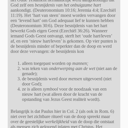
God zelf een
besnijdenis van het onbuigzame hart
aankondigt. (Deuteronomium 10:16; Jeremia 4:4; Ezechiël
11:19). Het ‘hart van steen’ moest worden vervangen door
een ‘levend hart’ om God adequaat lief te kunnen hebben
(Deuteronomium 30:6). Deze besnijdenis van het hart
bewerkt Gods eigen Geest (Ezechiël 36:26). Wanneer
iemand Gods Geest ontvangt, sterft het ‘oude hart/leven’
af, en een ‘nieuw hart/leven’ is gekomen. Op vier punten is
de besnijdenis minder of beperkter dan de doop en werd
door deze vervangen: de besnijdenis kon
alleen toegepast worden op
mannen;
was teken van
onderwerping aan de wet
(niet aan de
genade);
de besnijdenis werd door
mensen
uitgevoerd (niet
door God);
ze is alleen
symbool
voor de noodzaak van een
nieuw hart (wat alleen door de kracht van de
opstanding van Jezus Geest realiteit wordt).
Belangrijk is dat Paulus hier in Col. 2 (als ook in Rom. 6)
niet over het zichtbare ritueel van de doop spreekt maar
over de geestelijke
werkelijkheid
van de doop die ontstaat
als mensen zich gelovend inlaten met Christus. Het