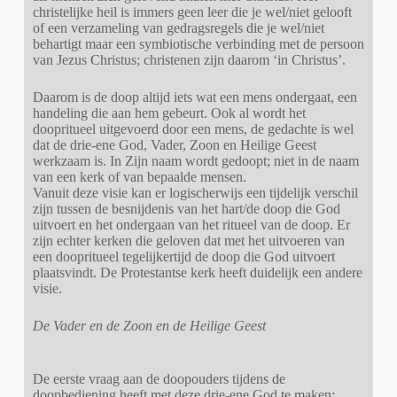
christelijke heil is immers geen leer die je wel/niet gelooft
of een verzameling van gedragsregels die je wel/niet
behartigt maar een symbiotische verbinding met de persoon
van Jezus Christus; christenen zijn daarom ‘in Christus’.
Daarom is de doop altijd iets wat een mens ondergaat, een
handeling die aan hem gebeurt. Ook al wordt het
doopritueel uitgevoerd door een mens, de gedachte is wel
dat de drie-ene God, Vader, Zoon en Heilige Geest
werkzaam is. In Zijn naam wordt gedoopt; niet in de naam
van een kerk of van bepaalde mensen.
Vanuit deze visie kan er logischerwijs een tijdelijk verschil
zijn tussen de besnijdenis van het hart/de doop die God
uitvoert en het ondergaan van het ritueel van de doop. Er
zijn echter kerken die geloven dat met het uitvoeren van
een doopritueel tegelijkertijd de doop die God uitvoert
plaatsvindt. De Protestantse kerk heeft duidelijk een andere
visie.
De Vader en de Zoon en de Heilige Geest
De eerste vraag aan de doopouders tijdens de
doopbediening heeft met deze drie-ene God te maken: