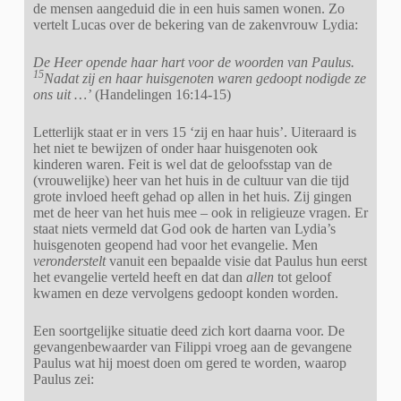
de mensen aangeduid die in een huis samen wonen. Zo
vertelt Lucas over de bekering van de zakenvrouw Lydia:
De Heer opende haar hart voor de woorden van Paulus.
15
Nadat zij en haar huisgenoten waren gedoopt
nodigde ze
ons uit …’
(Handelingen 16:14-15)
Letterlijk staat er in vers 15 ‘zij en haar huis’. Uiteraard is
het niet te bewijzen of onder haar huisgenoten ook
kinderen waren. Feit is wel dat de geloofsstap van de
(vrouwelijke) heer van het huis in de cultuur van die tijd
grote invloed heeft gehad op allen in het huis. Zij gingen
met de heer van het huis mee – ook in religieuze vragen. Er
staat niets vermeld dat God ook de harten van Lydia’s
huisgenoten geopend had voor het evangelie. Men
veronderstelt
vanuit een bepaalde visie dat Paulus hun eerst
het evangelie verteld heeft en dat dan
allen
tot geloof
kwamen en deze vervolgens gedoopt konden worden.
Een soortgelijke situatie deed zich kort daarna voor. De
gevangenbewaarder van Filippi vroeg aan de gevangene
Paulus wat hij moest doen om gered te worden, waarop
Paulus zei: