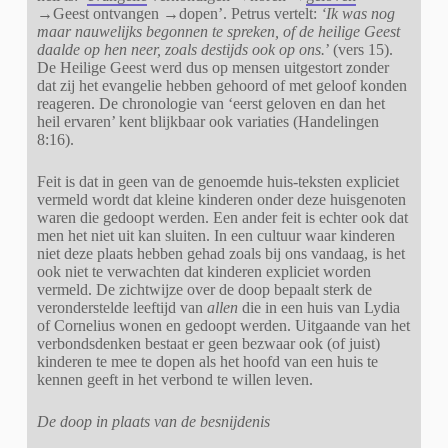
→Geest ontvangen →dopen’. Petrus vertelt:
‘Ik was nog
maar nauwelijks begonnen te spreken, of de heilige Geest
daalde op hen neer, zoals destijds ook op ons.
’ (vers 15).
De Heilige Geest werd dus op mensen uitgestort zonder
dat zij het evangelie hebben gehoord of met geloof konden
reageren. De chronologie van ‘eerst geloven en dan het
heil ervaren’ kent blijkbaar ook variaties (Handelingen
8:16).
Feit is dat in geen van de genoemde huis-teksten expliciet
vermeld wordt dat kleine kinderen onder deze huisgenoten
waren die gedoopt werden. Een ander feit is echter ook dat
men het niet uit kan sluiten. In een cultuur waar kinderen
niet deze plaats hebben gehad zoals bij ons vandaag, is het
ook niet te verwachten dat kinderen expliciet worden
vermeld. De zichtwijze over de doop bepaalt sterk de
veronderstelde leeftijd van
allen
die in een huis van Lydia
of Cornelius wonen en gedoopt werden. Uitgaande van het
verbondsdenken bestaat er geen bezwaar ook (of juist)
kinderen te mee te dopen als het hoofd van een huis te
kennen geeft in het verbond te willen leven.
De doop in plaats van de besnijdenis