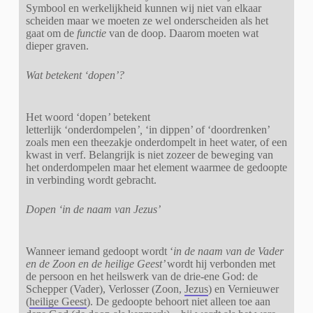
Symbool en werkelijkheid kunnen wij niet van elkaar
scheiden maar we moeten ze wel onderscheiden als het
gaat om de
functie
van de doop. Daarom moeten wat
dieper graven.
Wat betekent ‘dopen’?
Het woord ‘dopen
’
betekent
letterlijk ‘onderdompelen
’,
‘in dippen’ of ‘doordrenken’
zoals men een theezakje onderdompelt in heet water, of een
kwast in verf. Belangrijk is niet zozeer de beweging van
het onderdompelen maar het element waarmee de gedoopte
in verbinding wordt gebracht.
Dopen ‘in de naam van Jezus’
Wanneer iemand gedoopt wordt ‘
in de naam van de Vader
en de Zoon en de heilige Geest’
wordt hij verbonden met
de persoon en het heilswerk van de drie-ene God: de
Schepper (Vader), Verlosser (Zoon,
Jezus
) en Vernieuwer
(
heilige Geest
). De gedoopte behoort niet alleen toe aan