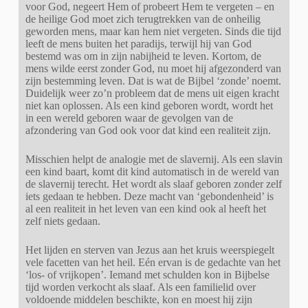
voor God, negeert Hem of probeert Hem te vergeten – en
de heilige God moet zich terugtrekken van de onheilig
geworden mens, maar kan hem niet vergeten. Sinds die tijd
leeft de mens buiten het paradijs, terwijl hij van God
bestemd was om in zijn nabijheid te leven. Kortom, de
mens wilde eerst zonder God, nu moet hij afgezonderd van
zijn bestemming leven. Dat is wat de Bijbel ‘zonde’ noemt.
Duidelijk weer zo’n probleem dat de mens uit eigen kracht
niet kan oplossen. Als een kind geboren wordt, wordt het
in een wereld geboren waar de gevolgen van de
afzondering van God ook voor dat kind een realiteit zijn.
Misschien helpt de analogie met de slavernij. Als een slavin
een kind baart, komt dit kind automatisch in de wereld van
de slavernij terecht. Het wordt als slaaf geboren zonder zelf
iets gedaan te hebben. Deze macht van ‘gebondenheid’ is
al een realiteit in het leven van een kind ook al heeft het
zelf niets gedaan.
Het lijden en sterven van Jezus aan het kruis weerspiegelt
vele facetten van het heil. Eén ervan is de gedachte van het
‘los- of vrijkopen’. Iemand met schulden kon in Bijbelse
tijd worden verkocht als slaaf. Als een familielid over
voldoende middelen beschikte, kon en moest hij zijn