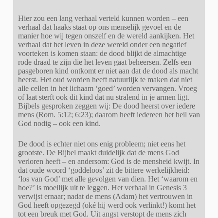
Hier zou een lang verhaal verteld kunnen worden – een
verhaal dat haaks staat op ons menselijk gevoel en de
manier hoe wij tegen onszelf en de wereld aankijken. Het
verhaal dat het leven in deze wereld onder een negatief
voorteken is komen staan: de dood blijkt de almachtige
rode draad te zijn die het leven gaat beheersen. Zelfs een
pasgeboren kind ontkomt er niet aan dat de dood als macht
heerst. Het oud worden heeft natuurlijk te maken dat niet
alle cellen in het lichaam ‘goed’ worden vervangen. Vroeg
of laat sterft ook dit kind dat nu stralend in je armen ligt.
Bijbels gesproken zeggen wij: De dood heerst over iedere
mens (Rom. 5:12; 6:23); daarom heeft iedereen het heil van
God nodig – ook een kind.
De dood is echter niet ons enig probleem; niet eens het
grootste. De Bijbel maakt duidelijk dat de mens God
verloren heeft – en andersom: God is de mensheid kwijt. In
dat oude woord ‘goddeloos’ zit de bittere werkelijkheid:
‘los van God’ met alle gevolgen van dien. Het ‘waarom en
hoe?’ is moeilijk uit te leggen. Het verhaal in Genesis 3
verwijst ernaar; nadat de mens (Adam) het vertrouwen in
God heeft opgezegd (oké hij werd ook verlinkt!) komt het
tot een breuk met God. Uit angst verstopt de mens zich