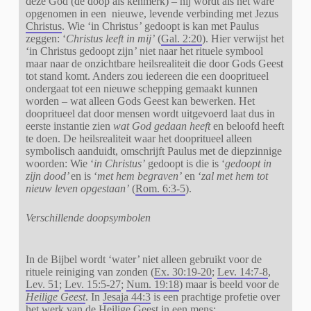
deze God (de doop als kenmerk) – hij wordt als het ware
opgenomen in een nieuwe, levende verbinding met Jezus
Christus
. Wie ‘in Christus
’
gedoopt is kan met Paulus
zeggen: ‘
Christus leeft in mij’
(
Gal. 2:20
). Hier verwijst het
‘in Christus gedoopt zijn
’
niet naar het rituele symbool
maar naar de onzichtbare heilsrealiteit die door Gods Geest
tot stand komt. Anders zou iedereen die een doopritueel
ondergaat tot een nieuwe schepping gemaakt kunnen
worden – wat alleen Gods Geest kan bewerken. Het
doopritueel dat door mensen wordt uitgevoerd laat dus in
eerste instantie zien
wat God gedaan heeft
en beloofd heeft
te doen. De heilsrealiteit waar het doopritueel alleen
symbolisch aanduidt, omschrijft Paulus met de diepzinnige
woorden: Wie ‘
in Christus’
gedoopt is die is ‘
gedoopt in
zijn dood’
en is ‘
met hem begraven’
en ‘
zal met hem tot
nieuw leven opgestaan’
(
Rom. 6:3-5
).
Verschillende doopsymbolen
In de Bijbel wordt ‘water
’
niet alleen gebruikt voor de
rituele reiniging van zonden (
Ex. 30:19-20
;
Lev. 14:7-8
,
Lev. 51
;
Lev. 15:5-27
;
Num. 19:18
) maar is beeld voor de
Heilige Geest
. In
Jesaja 44:3
is een prachtige profetie over
het werk van de Heilige Geest in een mens: