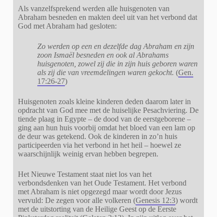
Als vanzelfsprekend werden alle huisgenoten van
Abraham besneden en makten deel uit van het verbond dat
God met Abraham had gesloten:
Zo werden op een en dezelfde dag Abraham en zijn
zoon Ismaël besneden en ook al Abrahams
huisgenoten, zowel zij die in zijn huis geboren waren
als zij die van vreemdelingen waren gekocht.
(
Gen.
17:26-27
)
Huisgenoten zoals kleine kinderen deden daarom later in
opdracht van God mee met de huiselijke Pesachviering. De
tiende plaag in Egypte – de dood van de eerstgeborene –
ging aan hun huis voorbij omdat het bloed van een lam op
de deur was getekend. Ook de kinderen in zo’n huis
participeerden via het verbond in het heil – hoewel ze
waarschijnlijk weinig ervan hebben begrepen.
Het Nieuwe Testament staat niet los van het
verbondsdenken van het Oude Testament. Het verbond
met Abraham is niet opgezegd maar wordt door Jezus
vervuld: De zegen voor alle volkeren (
Genesis 12:3
) wordt
met de uitstorting van de Heilige Geest op de Eerste