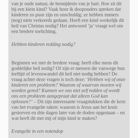
van je oude natuur, de besnijdenis van je hart. Hoe zit dit
bij een klein kind? Vaak hoor ik doopouders spreken dat
kinderen zo puur zijn en onschuldig; ze hebben immers
(nog) niets verkeerds gedaan. Heeft een kind werkelijk dit
heil van Christus nodig? Het antwoord ‘ja’ vraagt wel om
een bredere toelichting.
Hebben kinderen redding nodig?
Beginnen we met de bredere vraag: heeft elke mens dit
goddelijke heil nodig? Of zijn er mensen die vanwege hun
leeftijd of levenswandel dit heil niet nodig hebben? De
vraag achter deze vragen is toch deze:
‘Hebben wij of onze
kinderen een probleem? Waarom of waarvan moeten wij
worden gered? Kunnen we ons niet zelf redden of wordt
ons een probleem aangepraat dat alleen God kan
oplossen?’
– Dit zijn interessante vraagstukken die de kern
van het evangelie raken: waarom is Jezus aan het kruis
gestorven en drie dagen later van de doden opgestaan – en
wat heeft dit met mij of mijn kind te maken?
Evangelie in een notendop