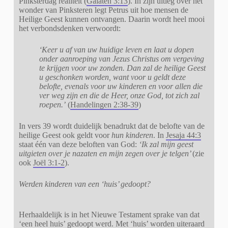
Pinksterdag realiteit (
Galaten 3:13
). In zijn uitleg over het
wonder van Pinksteren legt Petrus uit hoe mensen de
Heilige Geest kunnen ontvangen. Daarin wordt heel mooi
het verbondsdenken verwoordt:
‘Keer u af van uw huidige leven en laat u dopen
onder aanroeping van Jezus Christus om vergeving
te krijgen voor uw zonden. Dan zal de heilige Geest
u geschonken worden, want voor u geldt deze
belofte, evenals voor uw kinderen en voor allen die
ver weg zijn en die de Heer, onze God, tot zich zal
roepen.’
(
Handelingen 2:38-39
)
In vers 39 wordt duidelijk benadrukt dat de belofte van de
heilige Geest ook geldt voor
hun kinderen
. In
Jesaja 44:3
staat één van deze beloften van God:
‘Ik zal mijn geest
uitgieten over je nazaten
en mijn zegen over je telgen’
(zie
ook
Joël 3:1-2
).
Werden kinderen van een ‘huis’ gedoopt?
Herhaaldelijk is in het Nieuwe Testament sprake van dat
‘een heel huis’ gedoopt werd. Met ‘huis’ worden uiteraard