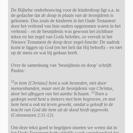
De Bijbelse onderbouwing voor de kinderdoop ligt o.a. in
de gedachte dat
de doop in plaats van de besnijdenis
is
gekomen. Dus zoals de kinderen in het Oude Testament
door het verbond van hun ouders opgenomen waren in het
verbond – en de besnijdenis was gewoon het zichtbare
teken en het zegel van Gods beloftes, zo vervult in het
Nieuwe Testament de doop deze zegel-functie: De nadruk
komt te liggen op
God
(en het heil dat Hij belooft) – en niet
op de mens en wat hij gedaan heeft.
Over de samenhang van ‘besnijdenis en doop’ schrijft
Paulus:
11
in hem [Christus] bent u ook besneden, niet door
mensenhanden, maar met de besnijdenis van Christus,
12
door het afleggen van het aardse lichaam.
Toen u
gedoopt werd bent u immers met hem begraven, en met
hem bent u ook tot leven gewekt, omdat u gelooft in de
kracht van God die hem uit de dood heeft opgewekt.
(Colossenzen 2:11-12)
Om deze tekst goed te begrijpen moeten we weten dat in
het Oude Testament herhaaldelijk werd aangekondigd dat