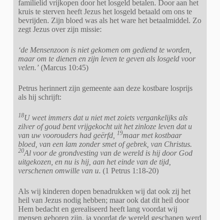
familielid vrijkopen door het losgeld betalen. Door aan het
kruis te sterven heeft Jezus het losgeld betaald om ons te
bevrijden. Zijn bloed was als het ware het betaalmiddel. Zo
zegt Jezus over zijn missie:
‘de Mensenzoon is niet gekomen om gediend te worden,
maar om te dienen en zijn leven te geven als losgeld voor
velen.’
(Marcus 10:45)
Petrus herinnert zijn gemeente aan deze kostbare losprijs
als hij schrijft:
18
U weet immers dat u niet met zoiets vergankelijks als
zilver of goud bent vrijgekocht uit het zinloze leven dat u
19
van uw voorouders had geërfd,
maar met kostbaar
bloed, van een lam zonder smet of gebrek, van Christus.
20
Al voor de grondvesting van de wereld is hij door God
uitgekozen, en nu is hij, aan het einde van de tijd,
verschenen omwille van u
. (1 Petrus 1:18-20)
Als wij kinderen dopen benadrukken wij dat ook zij het
heil van Jezus nodig hebben; maar ook dat dit heil door
Hem bedacht en gerealiseerd heeft lang voordat wij
mensen geboren zijn, ja voordat de wereld geschapen werd