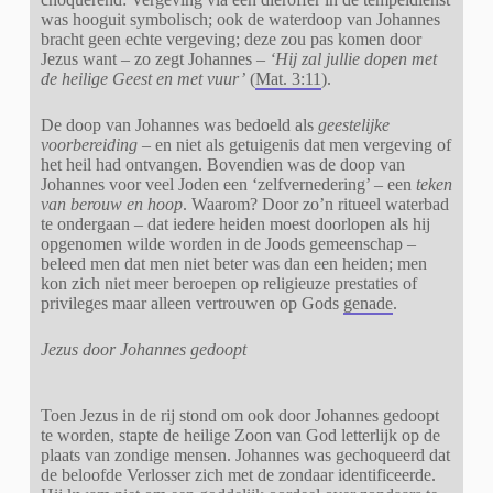
was hooguit symbolisch; ook de waterdoop van Johannes
bracht geen echte vergeving; deze zou pas komen door
Jezus want – zo zegt Johannes –
‘Hij zal jullie dopen met
de heilige Geest en met vuur’
(
Mat. 3:11
).
De doop van Johannes was bedoeld als
geestelijke
voorbereiding
– en niet als getuigenis dat men vergeving of
het heil had ontvangen. Bovendien was de doop van
Johannes voor veel Joden een ‘zelfvernedering’ – een
teken
van berouw en hoop
. Waarom? Door zo’n ritueel waterbad
te ondergaan – dat iedere heiden moest doorlopen als hij
opgenomen wilde worden in de Joods gemeenschap –
beleed men dat men niet beter was dan een heiden; men
kon zich niet meer beroepen op religieuze prestaties of
privileges maar alleen vertrouwen op Gods
genade
.
Jezus door Johannes gedoopt
Toen Jezus in de rij stond om ook door Johannes gedoopt
te worden, stapte de heilige Zoon van God letterlijk op de
plaats van zondige mensen. Johannes was gechoqueerd dat
de beloofde Verlosser zich met de zondaar identificeerde.