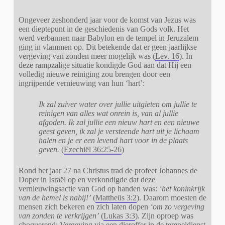
Ongeveer zeshonderd jaar voor de komst van Jezus was
een dieptepunt in de geschiedenis van Gods volk. Het
werd verbannen naar Babylon en de tempel in Jeruzalem
ging in vlammen op. Dit betekende dat er geen jaarlijkse
vergeving van zonden meer mogelijk was (
Lev. 16
). In
deze rampzalige situatie kondigde God aan dat Hij een
volledig nieuwe reiniging zou brengen door een
ingrijpende vernieuwing van hun ‘hart’:
Ik zal zuiver water over jullie uitgieten om jullie te
reinigen van alles wat onrein is, van al jullie
afgoden. Ik zal jullie een nieuw hart en een nieuwe
geest geven, ik zal je versteende hart uit je lichaam
halen en je er een levend hart voor in de plaats
geven.
(
Ezechiël 36:25-26
)
Rond het jaar 27 na Christus trad de profeet Johannes de
Doper in Israël op en verkondigde dat deze
vernieuwingsactie van God op handen was:
‘het koninkrijk
van de hemel is nabij!’
(
Mattheüs 3:2
). Daarom moesten de
mensen zich bekeren en zich laten dopen
‘om zo vergeving
van zonden te verkrijgen’
(
Lukas 3:3
). Zijn oproep was
choquerend: Vergeving via een dieroffer in de tempeldienst