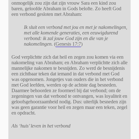
onmogelijk zou zijn dat zijn vrouw Sara een kind zou
baren, geloofde Abraham in Gods belofte. Zo heeft God
een verbond gesloten met Abraham:
Ik sluit een verbond met jou en met je nakomelingen,
met alle komende generaties, een eeuwigdurend
verbond: ik zal jouw God zijn en die van je
nakomelingen.
(
Genesis 17:7
)
God verplichtte zich dat heil en zegen zou komen via een
nakomeling van Abraham; en Abraham verplichtte zich alle
mannelijke nakomen te besnijden. Zo werd de besnijdenis
een zichtbaar teken dat iemand in dat verbond met God
was opgenomen. Jongetjes van ouders die in het verbond
met God leefden, werden op de achtste dag besneden.
Daarmee behoorden ze foormeel bij dat verbond; om de
zegeningen van dat verbond te ontvangen, was loyaliteit en
geloofsgehoorzaamheid nodig. Dus: uiterlijk besneden zijn
was geen garantie voor heil en zegen maar een teken, zegel
en opdracht.
Als ‘huis’ leven in het verbond