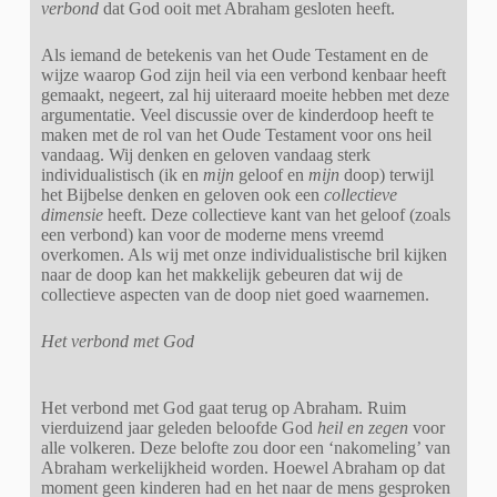
verbond
dat God ooit met Abraham gesloten heeft.
Als iemand de betekenis van het Oude Testament en de
wijze waarop God zijn heil via een verbond kenbaar heeft
gemaakt, negeert, zal hij uiteraard moeite hebben met deze
argumentatie. Veel discussie over de kinderdoop heeft te
maken met de rol van het Oude Testament voor ons heil
vandaag. Wij denken en geloven vandaag sterk
individualistisch (ik en
mijn
geloof en
mijn
doop) terwijl
het Bijbelse denken en geloven ook een
collectieve
dimensie
heeft. Deze collectieve kant van het geloof (zoals
een verbond) kan voor de moderne mens vreemd
overkomen. Als wij met onze individualistische bril kijken
naar de doop kan het makkelijk gebeuren dat wij de
collectieve aspecten van de doop niet goed waarnemen.
Het verbond met God
Het verbond met God gaat terug op Abraham. Ruim
vierduizend jaar geleden beloofde God
heil en zegen
voor
alle volkeren. Deze belofte zou door een ‘nakomeling’ van
Abraham werkelijkheid worden. Hoewel Abraham op dat
moment geen kinderen had en het naar de mens gesproken