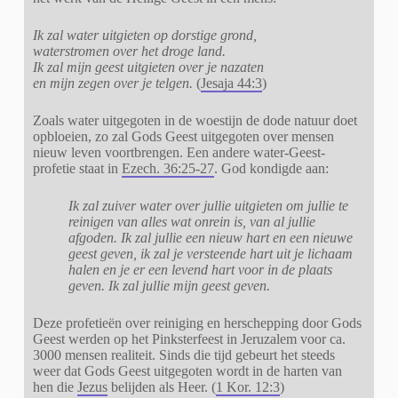
Ik zal water uitgieten op dorstige grond,
waterstromen over het droge land.
Ik zal mijn geest uitgieten over je nazaten
en mijn zegen over je telgen.
(
Jesaja 44:3
)
Zoals water uitgegoten in de woestijn de dode natuur doet
opbloeien, zo zal Gods Geest uitgegoten over mensen
nieuw leven voortbrengen. Een andere water-Geest-
profetie staat in
Ezech. 36:25-27
. God kondigde aan:
Ik zal zuiver water over jullie uitgieten om jullie te
reinigen van alles wat onrein is, van al jullie
afgoden. Ik zal jullie een nieuw hart en een nieuwe
geest geven, ik zal je versteende hart uit je lichaam
halen en je er een levend hart voor in de plaats
geven. Ik zal jullie mijn geest geven.
Deze profetieën over reiniging en herschepping door Gods
Geest werden op het Pinksterfeest in Jeruzalem voor ca.
3000 mensen realiteit. Sinds die tijd gebeurt het steeds
weer dat Gods Geest uitgegoten wordt in de harten van
hen die
Jezus
belijden als Heer. (
1 Kor. 12:3
)