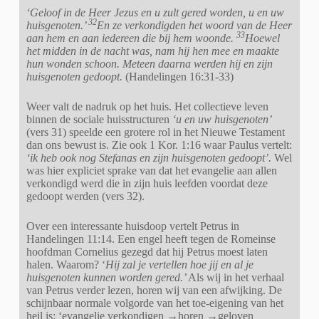
‘Geloof in de Heer Jezus en u zult gered worden, u en uw
32
huisgenoten.’
En ze verkondigden het woord van de Heer
33
aan hem en aan iedereen die bij hem woonde.
Hoewel
het midden in de nacht was, nam hij hen mee en maakte
hun wonden schoon. Meteen daarna werden hij en zijn
huisgenoten gedoopt.
(Handelingen 16:31-33)
Weer valt de nadruk op het huis. Het collectieve leven
binnen de sociale huisstructuren
‘u en uw huisgenoten’
(vers 31) speelde een grotere rol in het Nieuwe Testament
dan ons bewust is. Zie ook 1 Kor. 1:16 waar Paulus vertelt:
‘ik heb ook nog Stefanas en zijn huisgenoten gedoopt’.
Wel
was hier expliciet sprake van dat het evangelie aan allen
verkondigd werd die in zijn huis leefden voordat deze
gedoopt werden (vers 32).
Over een interessante huisdoop vertelt Petrus in
Handelingen 11:14. Een engel heeft tegen de Romeinse
hoofdman Cornelius gezegd dat hij Petrus moest laten
halen. Waarom? ‘
Hij zal je vertellen hoe jij en al je
huisgenoten kunnen worden gered.’
Als wij in het verhaal
van Petrus verder lezen, horen wij van een afwijking. De
schijnbaar normale volgorde van het toe-eigening van het
heil is: ‘
evangelie
verkondigen →horen →
geloven