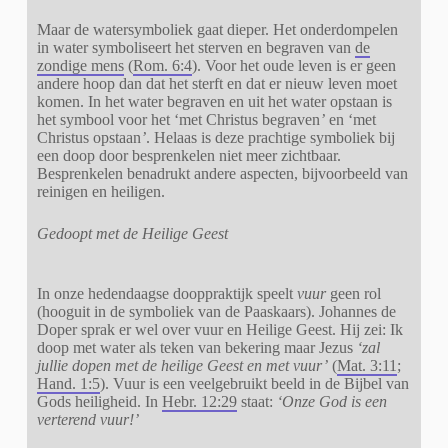
Maar de watersymboliek gaat dieper. Het onderdompelen
in water symboliseert het sterven en begraven van
de
zondige mens
(
Rom. 6:4
). Voor het oude leven is er geen
andere hoop dan dat het sterft en dat er nieuw leven moet
komen. In het water begraven en uit het water opstaan is
het symbool voor het ‘met Christus begraven
’
en ‘met
Christus opstaan
’
. Helaas is deze prachtige symboliek bij
een doop door besprenkelen niet meer zichtbaar.
Besprenkelen benadrukt andere aspecten, bijvoorbeeld van
reinigen en heiligen.
Gedoopt met de Heilige Geest
In onze hedendaagse dooppraktijk speelt
vuur
geen rol
(hooguit in de symboliek van de Paaskaars). Johannes de
Doper sprak er wel over vuur en Heilige Geest. Hij zei: Ik
doop met water als teken van bekering maar Jezus
‘zal
jullie dopen met de heilige Geest en met vuur’
(
Mat. 3:11
;
Hand. 1:5
). Vuur is een veelgebruikt beeld in de Bijbel van
Gods heiligheid. In
Hebr. 12:29
staat:
‘Onze God is een
verterend vuur!’