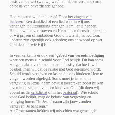
basis van de wet (wat wij wel/niet hebben verdiend) maar
op basis van onverdiende genade.
Hoe reageren wij dan hierop? Door
het zingen van
liederen
. Een danklied of een lied waarin wij ons
verlangen tot uitdrukking brengen Hem lief te hebben,
Hem te willen vertrouwen en Hem alleen dienstbaar te zijn;
of wij prijzen of aanbidden God om wie Hij is. Kortom,
liederen zijn eigenlijk ook gebeden; ons antwoord op wat
God deed of wie Hij is.
In veel kerken is er ook een ‘
gebed van verootmoediging
’
waar een mens zijn schuld voor God belijdt. Dit kan soms
zo ‘gemaakt’ overkomen maar de basisgedachte is wel
positief: men wil dat de relatie met God gereinigd wordt.
Schuld wordt vergeven en lasten die ons hinderen Hem te
volgen, worden afgelegd. Soms moet je iemand de
vergeving in Jezus’ naam bewust toespreken zodat hij kan
leven in de vrijheid van een kind van God (dit doen wij
vooral na de
kerkdienst
of in het
pastoraat
).
Wie schuld
voor God belijdt, mag de belofte van vergeving en
reiniging horen: “In Jezus’ naam zijn jouw
zonden
vergeven. Je bent rein.”
Als Protestanten hebben wij misschien wat gemengde