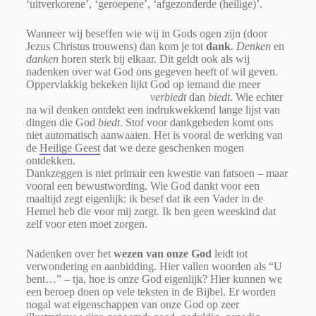
‘uitverkorene’, ‘geroepene’, ‘afgezonderde (heilige)’.
Wanneer wij beseffen wie wij in Gods ogen zijn (door
Jezus Christus trouwens) dan kom je tot
dank
.
Denken
en
danken
horen sterk bij elkaar. Dit geldt ook als wij
nadenken over wat God ons gegeven heeft of wil geven.
Oppervlakkig bekeken lijkt God op iemand die meer
verbiedt
dan
biedt
. Wie echter
na wil denken ontdekt een indrukwekkend lange lijst van
dingen die God
biedt
. Stof voor dankgebeden komt ons
niet automatisch aanwaaien. Het is vooral de werking van
de
Heilige Geest
dat we deze geschenken mogen
ontdekken.
Dankzeggen is niet primair een kwestie van fatsoen – maar
vooral een bewustwording. Wie God dankt voor een
maaltijd zegt eigenlijk: ik besef dat ik een Vader in de
Hemel heb die voor mij zorgt. Ik ben geen weeskind dat
zelf voor eten moet zorgen.
Nadenken over het
wezen van onze God
leidt tot
verwondering en aanbidding. Hier vallen woorden als “U
bent…” – tja, hoe is onze God eigenlijk? Hier kunnen we
een beroep doen op vele teksten in de Bijbel. Er worden
nogal wat eigenschappen van onze God op zeer