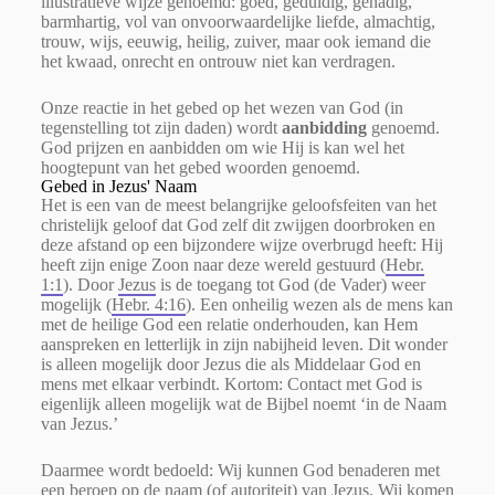
illustratieve wijze genoemd: goed, geduldig, genadig,
barmhartig, vol van onvoorwaardelijke liefde, almachtig,
trouw, wijs, eeuwig, heilig, zuiver, maar ook iemand die
het kwaad, onrecht en ontrouw niet kan verdragen.
Onze reactie in het gebed op het wezen van God (in
tegenstelling tot zijn daden) wordt
aanbidding
genoemd.
God prijzen en aanbidden om wie Hij is kan wel het
hoogtepunt van het gebed woorden genoemd.
Gebed in Jezus' Naam
Het is een van de meest belangrijke geloofsfeiten van het
christelijk geloof dat God zelf dit zwijgen doorbroken en
deze afstand op een bijzondere wijze overbrugd heeft: Hij
heeft zijn enige Zoon naar deze wereld gestuurd (
Hebr.
1:1
). Door
Jezus
is de toegang tot God (de Vader) weer
mogelijk (
Hebr. 4:16
). Een onheilig wezen als de mens kan
met de heilige God een relatie onderhouden, kan Hem
aanspreken en letterlijk in zijn nabijheid leven. Dit wonder
is alleen mogelijk door Jezus die als Middelaar God en
mens met elkaar verbindt. Kortom: Contact met God is
eigenlijk alleen mogelijk wat de Bijbel noemt ‘in de Naam
van Jezus.’
Daarmee wordt bedoeld: Wij kunnen God benaderen met
een beroep op de naam (of autoriteit) van Jezus. Wij komen