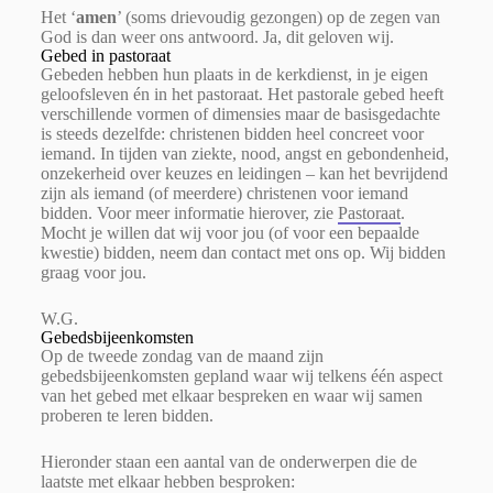
Het ‘
amen
’ (soms drievoudig gezongen) op de zegen van
God is dan weer ons antwoord. Ja, dit geloven wij.
Gebed in pastoraat
Gebeden hebben hun plaats in de kerkdienst, in je eigen
geloofsleven én in het pastoraat. Het pastorale gebed heeft
verschillende vormen of dimensies maar de basisgedachte
is steeds dezelfde: christenen bidden heel concreet voor
iemand. In tijden van ziekte, nood, angst en gebondenheid,
onzekerheid over keuzes en leidingen – kan het bevrijdend
zijn als iemand (of meerdere) christenen voor iemand
bidden. Voor meer informatie hierover, zie
Pastoraat
.
Mocht je willen dat wij voor jou (of voor een bepaalde
kwestie) bidden, neem dan contact met ons op. Wij bidden
graag voor jou.
W.G.
Gebedsbijeenkomsten
Op de tweede zondag van de maand zijn
gebedsbijeenkomsten gepland waar wij telkens één aspect
van het gebed met elkaar bespreken en waar wij samen
proberen te leren bidden.
Hieronder staan een aantal van de onderwerpen die de
laatste met elkaar hebben besproken: