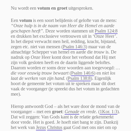
Nu wordt een
votum en groet
uitgesproken.
Een
votum
is een soort belijdenis of gelofte van de mens:
“Onze hulp is in de naam van Heer die Hemel en aarde
geschapen heeft”.
Deze worden stammen uit
Psalm 124:8
en drukken het exclusieve vertrouwen uit in ‘Onze Heer’.
In het diepst verwacht men heil, redding, kracht, bijstand,
zegen etc. niet van mensen (
Psalm 146:3
) maar van de
almachtige Schepper van hemel en aarde die
trouw
is. De
nadruk op
Onze
Heer komt door het verbond dat Hij met
zijn volk gesloten heeft en de daarin liggende beloftes.
Daarom worden er soms deze woorden aan toegevoegd:
…
die voor eeuwig trouw bewaart
(
Psalm 146:6
) en
niet los
laat de werken van zijn hand.
(
Psalm 138:8
). Eigenlijk
hoort de gemeente het votum uit te spreken
maar dit doet
vaak de voorganger
(je spreekt dus het votum in gedachten
mee).
Hierop antwoordt God – als het ware door de mond van de
voorganger – met een
groet
:
Genade
en vrede
. (
1Kor. 1:3
).
Dat wil zeggen: Van Gods kant is de relatie gekenmerkt
door vrede. Het is goed. Je hoeft niet bang te zijn. Dankzij
het werk van
Jezus
Christus
gaat God met ons niet om op