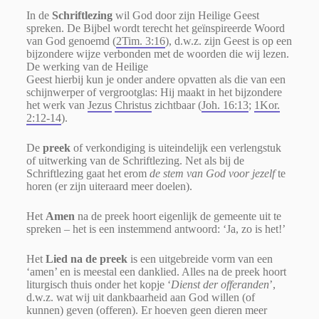
In de
Schriftlezing
wil God door zijn Heilige Geest
spreken. De Bijbel wordt terecht het geïnspireerde Woord
van God genoemd (
2Tim. 3:16
), d.w.z. zijn Geest is op een
bijzondere wijze verbonden met de woorden die wij lezen.
De werking van de Heilige
Geest hierbij kun je onder andere opvatten als die van een
schijnwerper of vergrootglas: Hij maakt in het bijzondere
het werk van
Jezus
Christus
zichtbaar (
Joh. 16:13
;
1Kor.
2:12-14
).
De
preek
of verkondiging is uiteindelijk een verlengstuk
of uitwerking van de Schriftlezing. Net als bij de
Schriftlezing gaat het erom
de stem van God voor jezelf
te
horen (er zijn uiteraard meer doelen).
Het
Amen
na de preek hoort eigenlijk de gemeente uit te
spreken – het is een instemmend antwoord: ‘Ja, zo is het!’
Het
Lied na de preek
is een uitgebreide vorm van een
‘amen’ en is meestal een danklied. Alles na de preek hoort
liturgisch thuis onder het kopje ‘
Dienst der offeranden
’,
d.w.z. wat wij uit dankbaarheid aan God willen (of
kunnen) geven (offeren). Er hoeven geen dieren meer