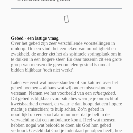
Gebed - een lastige vraag
Over het gebed zijn zeer verschillende voorstellingen in
omloop. De een vindt het een teken van oubolligheid en
zwakheid, de ander ziet het als spirituele springplank om in
te duiken in een hogere sfeer. En daar tussenin zit een grote
groep van mensen die gewoon teleurgesteld is omdat
bidden blijkbaar ‘toch niet werkt’.
Laten we eerst wat misverstanden of karikaturen over het
gebed noemen – althans wat wij onder misverstanden
verstaan. Nemen we het voorbeeld van een
schietgebed
.
Dit gebed is blijkbaar voor situaties waar je je onmacht of
kwetsbaarheid ervaart, en waar je dan hoopt dat een hogere
macht je (misschien) te hulp schiet. Zo’n gebed in
nood
lijkt op een soort alarmnummer dat je belt in de
verwachting dat een ambulance komt. Heel wat mensen
hebben nogal wat beloofd te doen als God hun gebed
verhoort. Gesteld dat God je inderdaad geholpen heeft, hoe