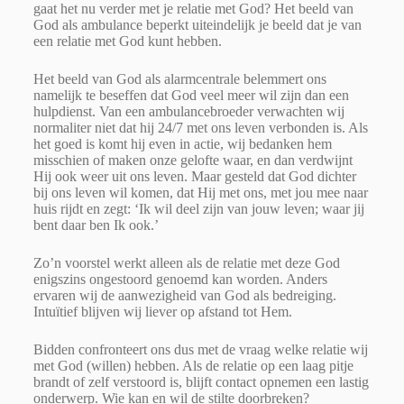
gaat het nu verder met je relatie met God? Het beeld van
God als ambulance beperkt uiteindelijk je beeld dat je van
een relatie met God kunt hebben.
Het beeld van God als alarmcentrale belemmert ons
namelijk te beseffen dat God veel meer wil zijn dan een
hulpdienst. Van een ambulancebroeder verwachten wij
normaliter niet dat hij 24/7 met ons leven verbonden is. Als
het goed is komt hij even in actie, wij bedanken hem
misschien of maken onze gelofte waar, en dan verdwijnt
Hij ook weer uit ons leven. Maar gesteld dat God dichter
bij ons leven wil komen, dat Hij met ons, met jou mee naar
huis rijdt en zegt: ‘Ik wil deel zijn van jouw leven; waar jij
bent daar ben Ik ook.’
Zo’n voorstel werkt alleen als de relatie met deze God
enigszins ongestoord genoemd kan worden. Anders
ervaren wij de aanwezigheid van God als bedreiging.
Intuïtief blijven wij liever op afstand tot Hem.
Bidden confronteert ons dus met de vraag welke relatie wij
met God (willen) hebben. Als de relatie op een laag pitje
brandt of zelf verstoord is, blijft contact opnemen een lastig
onderwerp. Wie kan en wil de stilte doorbreken?