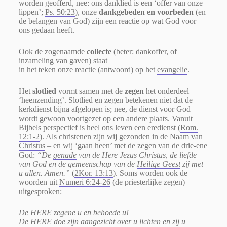
worden geofferd, nee: ons danklied is een ‘offer van onze
lippen’;
Ps. 50:23
), onze
dankgebeden en voorbeden
(en
de belangen van God) zijn een reactie op wat God voor
ons gedaan heeft.
Ook de zogenaamde
collecte
(beter: dankoffer,
of
inzameling van gaven) staat
in het teken onze reactie (antwoord) op het
evangelie
.
Het
slotlied
vormt samen met de
zegen
het onderdeel
‘heenzending’. Slotlied en zegen betekenen niet dat de
kerkdienst bijna afgelopen is; nee, de dienst voor God
wordt gewoon voortgezet op een andere plaats. Vanuit
Bijbels perspectief is heel ons leven een eredienst (
Rom.
12:1-2
). Als christenen zijn wij gezonden in de Naam van
Christus
– en wij ‘gaan heen’ met de zegen van de drie-ene
God:
“De
genade
van de Here Jezus Christus, de liefde
van God en de gemeenschap van de
Heilige Geest
zij met
u allen. Amen.”
(
2Kor. 13:13
). Soms worden ook de
woorden uit
Numeri 6:24-26
(de priesterlijke zegen)
uitgesproken:
De HERE zegene u en behoede u!
De HERE doe zijn aangezicht over u lichten en zij u