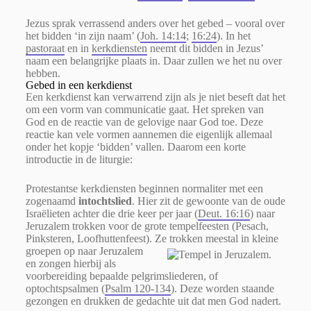
Jezus sprak verrassend anders over het gebed – vooral over
het bidden ‘in zijn naam’ (
Joh. 14:14
;
16:24
). In het
pastoraat
en in
kerkdiensten
neemt dit bidden in Jezus’
naam een belangrijke plaats in. Daar zullen we het nu over
hebben.
Gebed in een kerkdienst
Een kerkdienst kan verwarrend zijn als je niet beseft dat het
om een vorm van communicatie gaat. Het spreken van
God en de reactie van de gelovige naar God toe. Deze
reactie kan vele vormen aannemen die eigenlijk allemaal
onder het kopje ‘bidden’ vallen. Daarom een korte
introductie in de liturgie:
Protestantse kerkdiensten beginnen normaliter met een
zogenaamd
intochtslied
. Hier zit de gewoonte van de oude
Israëlieten achter die drie keer per jaar (
Deut. 16:16
) naar
Jeruzalem trokken voor de grote tempelfeesten (Pesach,
Pinksteren, Loofhuttenfeest).
Ze trokken meestal in kleine
groepen op naar Jeruzalem
en zongen hierbij als
voorbereiding bepaalde pelgrimsliederen, of
optochtspsalmen (
Psalm 120-134
). Deze worden staande
gezongen en drukken de gedachte uit dat men God nadert.