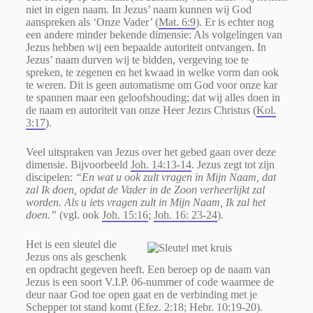
niet in eigen naam. In Jezus’ naam kunnen wij God
aanspreken als ‘Onze Vader’ (
Mat. 6:9
). Er is echter nog
een andere minder bekende dimensie: Als volgelingen van
Jezus hebben wij een bepaalde autoriteit ontvangen. In
Jezus’ naam durven wij te bidden, vergeving toe te
spreken, te zegenen en het kwaad in welke vorm dan ook
te weren. Dit is geen automatisme om God voor onze kar
te spannen maar een geloofshouding; dat wij alles doen in
de naam en autoriteit van onze Heer Jezus Christus (
Kol.
3:17
).
Veel uitspraken van Jezus over het gebed gaan over deze
dimensie. Bijvoorbeeld
Joh. 14:13-14
. Jezus zegt tot zijn
discipelen:
“En wat u ook zult vragen in Mijn Naam, dat
zal Ik doen, opdat de Vader in de Zoon verheerlijkt zal
worden.
Als u iets vragen zult in Mijn Naam, Ik zal het
doen.”
(vgl. ook
Joh. 15:16
;
Joh. 16: 23-24
).
Het is een sleutel die
Jezus ons als geschenk
en opdracht gegeven heeft. Een beroep op de naam van
Jezus is een soort V.I.P. 06-nummer of code waarmee de
deur naar God toe open gaat en de verbinding met je
Schepper tot stand komt (
Efez. 2:18
;
Hebr. 10:19-20
).