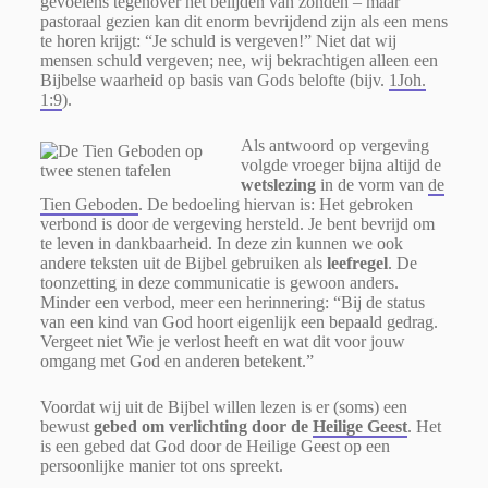
gevoelens tegenover het belijden van zonden – maar
pastoraal gezien kan dit enorm bevrijdend zijn als een mens
te horen krijgt: “Je schuld is vergeven!” Niet dat wij
mensen schuld vergeven; nee, wij bekrachtigen alleen een
Bijbelse waarheid op basis van Gods belofte (bijv.
1Joh.
1:9
).
Als antwoord op vergeving
volgde vroeger bijna altijd de
wetslezing
in de vorm van
de
Tien Geboden
.
De bedoeling hiervan is: Het gebroken
verbond is door de vergeving hersteld. Je bent bevrijd om
te leven in dankbaarheid. In deze zin kunnen we ook
andere teksten uit de Bijbel gebruiken als
leefregel
.
De
toonzetting in deze communicatie is gewoon anders.
Minder een verbod, meer een herinnering: “B
ij de status
van een kind van God hoort eigenlijk een bepaald gedrag.
Vergeet niet Wie je verlost heeft en wat dit voor jouw
omgang met God en anderen betekent.”
Voordat wij uit de Bijbel willen lezen is er (soms) een
bewust
gebed om verlichting door de
Heilige Geest
. Het
is een gebed dat God door de Heilige Geest op een
persoonlijke manier tot ons spreekt.