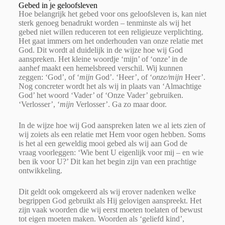
Gebed in je geloofsleven
Hoe belangrijk het gebed voor ons geloofsleven is, kan niet
sterk genoeg benadrukt worden – tenminste als wij het
gebed niet willen reduceren tot een religieuze verplichting.
Het gaat immers om het onderhouden van onze relatie met
God. Dit wordt al duidelijk in de wijze hoe wij God
aanspreken. Het kleine woordje ‘mijn’ of ‘onze’ in de
aanhef maakt een hemelsbreed verschil. Wij kunnen
zeggen: ‘God’, of ‘
mijn
God’. ‘Heer’, of ‘
onze/mijn
Heer’.
Nog concreter wordt het als wij in plaats van ‘Almachtige
God’ het woord ‘Vader’ of ‘Onze Vader’ gebruiken.
‘Verlosser’, ‘
mijn
Verlosser’. Ga zo maar door.
In de wijze hoe wij God aanspreken laten we al iets zien of
wij zoiets als een relatie met Hem voor ogen hebben. Soms
is het al een geweldig mooi gebed als wij aan God de
vraag voorleggen: ‘Wie bent U eigenlijk voor mij – en wie
ben ik voor U?’ Dit kan het begin zijn van een prachtige
ontwikkeling.
Dit geldt ook omgekeerd als wij erover nadenken welke
begrippen God gebruikt als Hij gelovigen aanspreekt. Het
zijn vaak woorden die wij eerst moeten toelaten of bewust
tot eigen moeten maken. Woorden als ‘geliefd kind’,