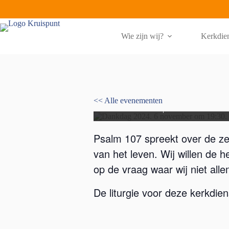
Ga
naar
de
inhoud
Wie zijn wij?
Kerkdie
Dankdag
<< Alle evenementen
6 november 2024 | 19:30
-
20:30
Psalm 107 spreekt over de zeg
van het leven. Wij willen de 
op de vraag waar wij niet all
De liturgie voor deze kerkdie