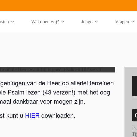
nsten
Wat doen wij?
Jeugd
Vragen
eningen van de Heer op allerlei terreinen
hele Psalm lezen (43 verzen!) met het oog
emaal dankbaar voor mogen zijn.
nst kunt u
HIER
downloaden.
Da
Ti