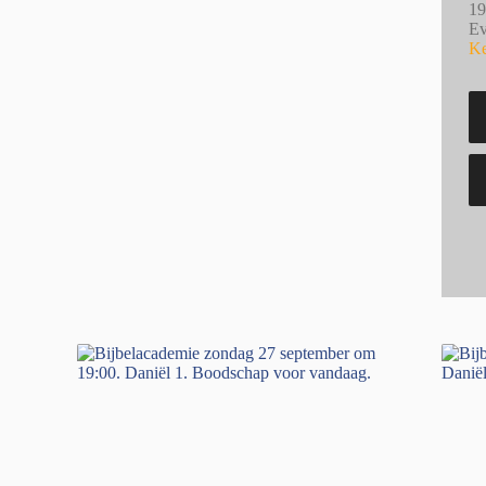
19
Ev
Ke