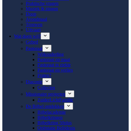
Praktische vragen
Muziek & zingen
Doop
Avondmaal
Trouwen
Uitvaart
Wat doen wij?
Gebed
Pastoraat
Wijkouderling
Pastoraat op maat
Pastoraat in ziekte
Pastoraat en verlies
Praten?
Diaconie
Collecten
Missionaire projecten
ZuiderLichtFamilie
De Bijbel ontdekken
Bijbelacademie
Bijbelkringen
Bijbelkring 50plus
Oriëntatie Belijdenis