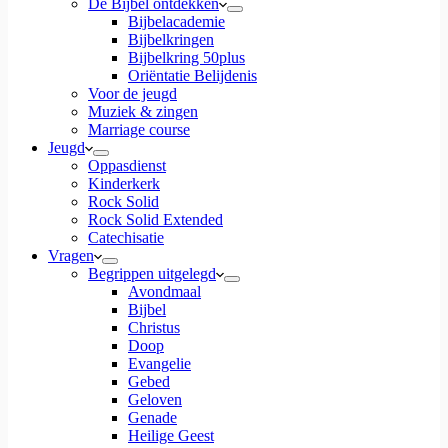
De Bijbel ontdekken
Bijbelacademie
Bijbelkringen
Bijbelkring 50plus
Oriëntatie Belijdenis
Voor de jeugd
Muziek & zingen
Marriage course
Jeugd
Oppasdienst
Kinderkerk
Rock Solid
Rock Solid Extended
Catechisatie
Vragen
Begrippen uitgelegd
Avondmaal
Bijbel
Christus
Doop
Evangelie
Gebed
Geloven
Genade
Heilige Geest