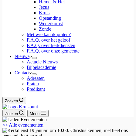
Hemel & Hel
Jezus
Kruis
Opstanding
Wederkomst
Zonde
Met wie kan ik praten?
F.A.Q. over het geloof
F.A.Q. over kerkdiensten
F.A.Q. over onze gemeente
Nieuws
Actuele Nieuws
Bijbelacademie
Contact
Adressen
Praten
Predikant
Zoeken
Zoeken
Menu
<< Alle evenementen