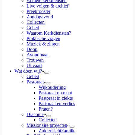
Actuele kerkdiensten
Live volgen & archief
Preekrooster
Zondagavond
Collecten
Gebed
Waarom Kerkdiensten?
Praktische vragen
Muziek & zingen
Doop
Avondmaal
Trouwen
Uitvaart
Wat doen wij?
Gebed
Pastoraat
Wijkouderling
Pastoraat op maat
Pastoraat in ziekte
Pastoraat en verlies
Praten?
Diaconie
Collecten
Missionaire projecten
ZuiderLichtFamilie