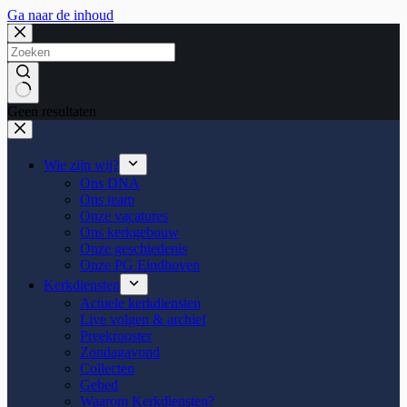
Ga naar de inhoud
Geen resultaten
Wie zijn wij?
Ons DNA
Ons team
Onze vacatures
Ons kerkgebouw
Onze geschiedenis
Onze PG Eindhoven
Kerkdiensten
Actuele kerkdiensten
Live volgen & archief
Preekrooster
Zondagavond
Collecten
Gebed
Waarom Kerkdiensten?