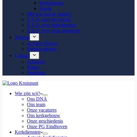
Wederkomst
Zonde
Met wie kan ik praten?
F.A.Q. over het geloof
F.A.Q. over kerkdiensten
F.A.Q. over onze gemeente
Nieuws
Actuele Nieuws
Bijbelacademie
Contact
Adressen
Praten
Predikant
Wie zijn wij?
Ons DNA
Ons team
Onze vacatures
Ons kerkgebouw
Onze geschiedenis
Onze PG Eindhoven
Kerkdiensten