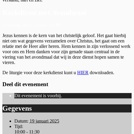
Kerkdienst met Avondmaal
19 januari 2025 | 10:00
-
11:30
Jezus kennen is de kern van het christelijk geloof. Het gaat hierbij
niet om wat gegevens verzamelen over Christus, het gaat om een
relatie met de Heer aller heren. Hem kennen in zijn verlossend werk
voor ons en Hem danken voor zijn genade staan centraal in de
viering van het avondmaal dat wij in deze dienst hopen samen te
vieren.
De liturgie voor deze kerkdienst kunt u
HIER
downloaden.
Deel dit evenement
Dit evenement is voorbij.
Gegevens
Datum:
19 januari 2025
Tijd:
10:00 - 11:30