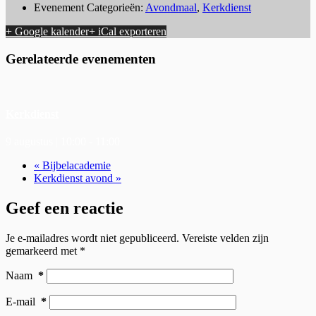
Evenement Categorieën:
Avondmaal
,
Kerkdienst
+ Google kalender
+ iCal exporteren
Gerelateerde evenementen
Kerkdienst
9 augustus | 10:00
-
11:00
«
Bijbelacademie
Kerkdienst avond
»
Geef een reactie
Je e-mailadres wordt niet gepubliceerd.
Vereiste velden zijn
gemarkeerd met
*
Naam
*
E-mail
*