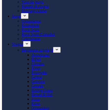
Voor de jeugd
Muziek & zingen
Marriage course
Jeugd
Oppasdienst
Kinderkerk
Rock Solid
Rock Solid Extended
Catechisatie
Vragen
Begrippen uitgelegd
Avondmaal
Bijbel
Christus
Doop
Evangelie
Gebed
Geloven
Genade
Heilige Geest
Hemel & Hel
Jezus
Kruis
Opstanding