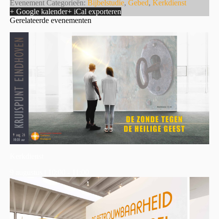
Evenement Categorieën:
Bijbelstudie
,
Gebed
,
Kerkdienst
+ Google kalender
+ iCal exporteren
Gerelateerde evenementen
Kerkdienst
9 augustus | 10:00
-
11:00