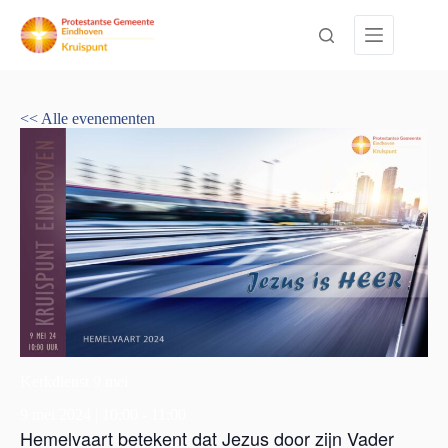
Ga
naar
de
inhoud
<< Alle evenementen
Kerkdienst 9 mei
9 mei 2024 | 10:00
-
11:00
Hemelvaart betekent dat Jezus door zijn Vader