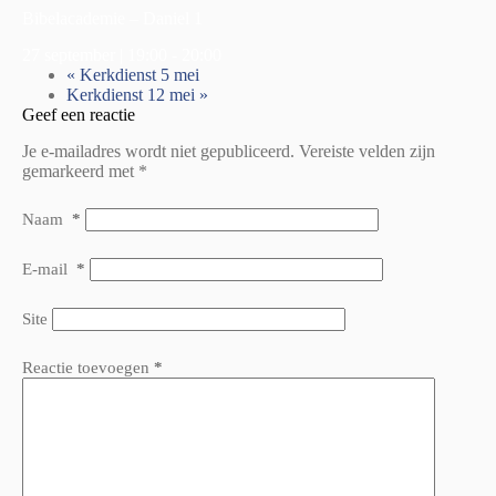
Bibelacademie – Daniel 1
27 september | 19:00
-
20:00
«
Kerkdienst 5 mei
Kerkdienst 12 mei
»
Geef een reactie
Je e-mailadres wordt niet gepubliceerd.
Vereiste velden zijn
gemarkeerd met
*
Naam
*
E-mail
*
Site
Reactie toevoegen
*