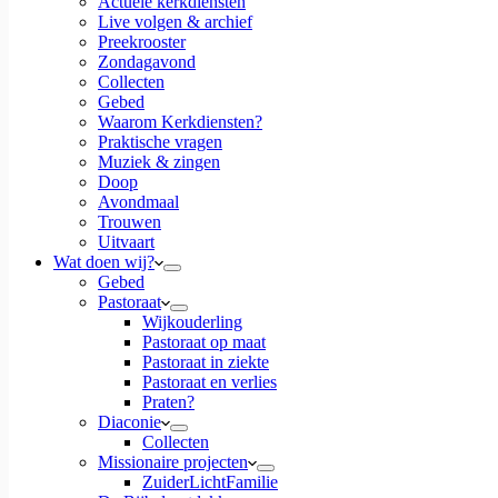
Actuele kerkdiensten
Live volgen & archief
Preekrooster
Zondagavond
Collecten
Gebed
Waarom Kerkdiensten?
Praktische vragen
Muziek & zingen
Doop
Avondmaal
Trouwen
Uitvaart
Wat doen wij?
Gebed
Pastoraat
Wijkouderling
Pastoraat op maat
Pastoraat in ziekte
Pastoraat en verlies
Praten?
Diaconie
Collecten
Missionaire projecten
ZuiderLichtFamilie