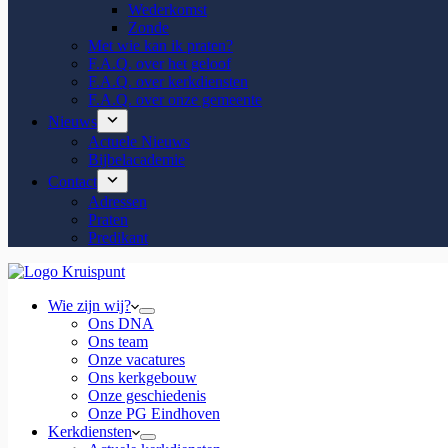
Wederkomst
Zonde
Met wie kan ik praten?
F.A.Q. over het geloof
F.A.Q. over kerkdiensten
F.A.Q. over onze gemeente
Nieuws
Actuele Nieuws
Bijbelacademie
Contact
Adressen
Praten
Predikant
Wie zijn wij?
Ons DNA
Ons team
Onze vacatures
Ons kerkgebouw
Onze geschiedenis
Onze PG Eindhoven
Kerkdiensten