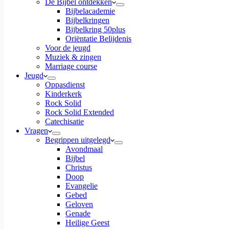
De Bijbel ontdekken
Bijbelacademie
Bijbelkringen
Bijbelkring 50plus
Oriëntatie Belijdenis
Voor de jeugd
Muziek & zingen
Marriage course
Jeugd
Oppasdienst
Kinderkerk
Rock Solid
Rock Solid Extended
Catechisatie
Vragen
Begrippen uitgelegd
Avondmaal
Bijbel
Christus
Doop
Evangelie
Gebed
Geloven
Genade
Heilige Geest