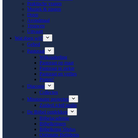
Praktische vragen
Muziek & zingen
Doop
Avondmaal
Trouwen
Uitvaart
Wat doen wij?
Gebed
Pastoraat
Wijkouderling
Pastoraat op maat
Pastoraat in ziekte
Pastoraat en verlies
Praten?
Diaconie
Collecten
Missionaire projecten
ZuiderLichtFamilie
De Bijbel ontdekken
Bijbelacademie
Bijbelkringen
Bijbelkring 50plus
Oriëntatie Belijdenis