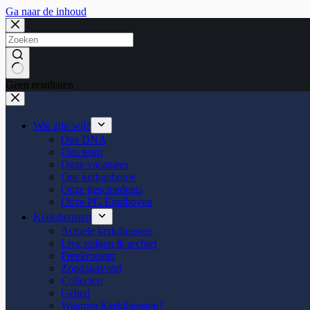
Ga naar de inhoud
Geen resultaten
Wie zijn wij?
Ons DNA
Ons team
Onze vacatures
Ons kerkgebouw
Onze geschiedenis
Onze PG Eindhoven
Kerkdiensten
Actuele kerkdiensten
Live volgen & archief
Preekrooster
Zondagavond
Collecten
Gebed
Waarom Kerkdiensten?