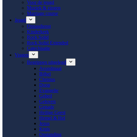
Voor de jeugd
Muziek & zingen
Marriage course
Jeugd
Oppasdienst
Kinderkerk
Rock Solid
Rock Solid Extended
Catechisatie
Vragen
Begrippen uitgelegd
Avondmaal
Bijbel
Christus
Doop
Evangelie
Gebed
Geloven
Genade
Heilige Geest
Hemel & Hel
Jezus
Kruis
Opstanding