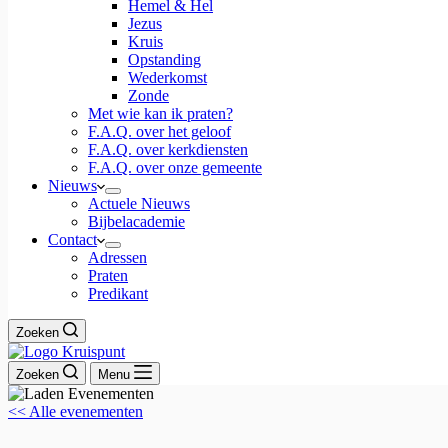
Hemel & Hel
Jezus
Kruis
Opstanding
Wederkomst
Zonde
Met wie kan ik praten?
F.A.Q. over het geloof
F.A.Q. over kerkdiensten
F.A.Q. over onze gemeente
Nieuws
Actuele Nieuws
Bijbelacademie
Contact
Adressen
Praten
Predikant
Zoeken
Zoeken
Menu
<< Alle evenementen