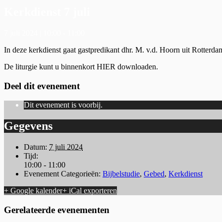
Kerkdienst 7 juli
7 juli 2024 | 10:00
-
11:00
In deze kerkdienst gaat gastpredikant dhr. M. v.d. Hoorn uit Rotterda
De liturgie kunt u binnenkort HIER downloaden.
Deel dit evenement
Dit evenement is voorbij.
Gegevens
Datum:
7 juli 2024
Tijd:
10:00 - 11:00
Evenement Categorieën:
Bijbelstudie
,
Gebed
,
Kerkdienst
+ Google kalender
+ iCal exporteren
Gerelateerde evenementen