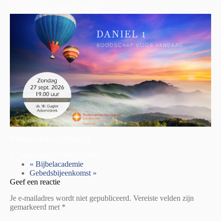
17 september | 20:00
-
21:00
Bibelacademie – Daniel 1
27 september | 19:00
-
20:00
«
Bijbelacademie
Gebedsbijeenkomst
»
Geef een reactie
Je e-mailadres wordt niet gepubliceerd.
Vereiste velden zijn
gemarkeerd met
*