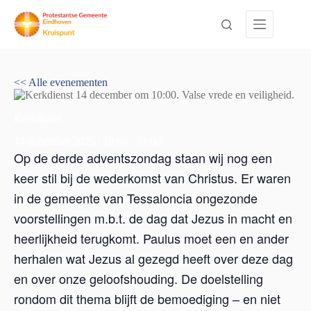
Ga
naar
de
inhoud
<< Alle evenementen
Kerkdienst
14 december 2025 | 10:00
-
11:00
Op de derde adventszondag staan wij nog een
keer stil bij de wederkomst van Christus. Er waren
in de gemeente van Tessaloncia ongezonde
voorstellingen m.b.t. de dag dat Jezus in macht en
heerlijkheid terugkomt. Paulus moet een en ander
herhalen wat Jezus al gezegd heeft over deze dag
en over onze geloofshouding. De doelstelling
rondom dit thema blijft de bemoediging – en niet