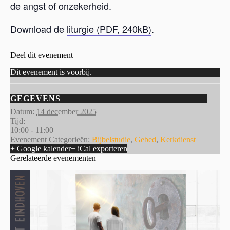
de angst of onzekerheid.
Download de
liturgie (PDF, 240kB)
.
Deel dit evenement
Dit evenement is voorbij.
GEGEVENS
Datum:
14 december 2025
Tijd:
10:00 - 11:00
Evenement Categorieën:
Bijbelstudie
,
Gebed
,
Kerkdienst
+ Google kalender
+ iCal exporteren
Gerelateerde evenementen