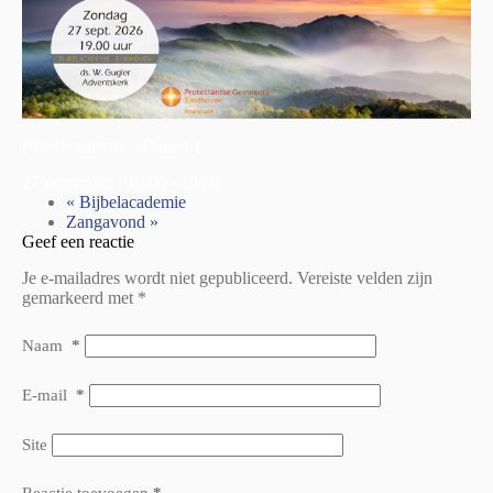
Bibelacademie – Daniel 1
27 september | 19:00
-
20:00
«
Bijbelacademie
Zangavond
»
Geef een reactie
Je e-mailadres wordt niet gepubliceerd.
Vereiste velden zijn
gemarkeerd met
*
Naam
*
E-mail
*
Site
Reactie toevoegen
*