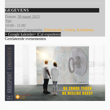
GEGEVENS
Datum:
30 maart 2025
Tijd:
10:00 - 11:00
Evenement Categorieën:
Bijbelstudie
,
Gebed
,
Kerkdienst
+ Google kalender
+ iCal exporteren
Gerelateerde evenementen
Kerkdienst