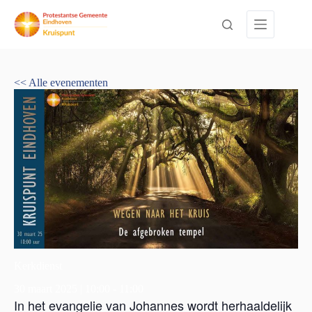
Ga
naar
de
inhoud
<< Alle evenementen
Kerkdienst
30 maart 2025 | 10:00
-
11:00
In het evangelie van Johannes wordt herhaaldelijk