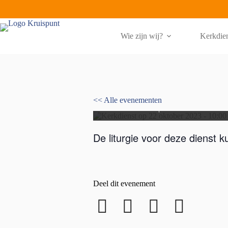
Ga
naar
de
inhoud
Wie zijn wij?
Kerkdie
Kerkdienst 22 okt.
<< Alle evenementen
22 oktober 2023 | 10:00
-
11:00
De liturgie voor deze dienst k
Deel dit evenement