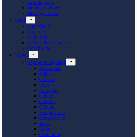
Voor de jeugd
Muziek & zingen
Marriage course
Jeugd
Oppasdienst
Kinderkerk
Rock Solid
Rock Solid Extended
Catechisatie
Vragen
Begrippen uitgelegd
Avondmaal
Bijbel
Christus
Doop
Evangelie
Gebed
Geloven
Genade
Heilige Geest
Hemel & Hel
Jezus
Kruis
Opstanding