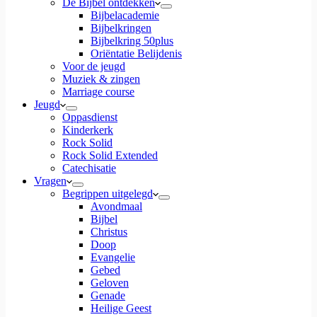
De Bijbel ontdekken
Bijbelacademie
Bijbelkringen
Bijbelkring 50plus
Oriëntatie Belijdenis
Voor de jeugd
Muziek & zingen
Marriage course
Jeugd
Oppasdienst
Kinderkerk
Rock Solid
Rock Solid Extended
Catechisatie
Vragen
Begrippen uitgelegd
Avondmaal
Bijbel
Christus
Doop
Evangelie
Gebed
Geloven
Genade
Heilige Geest