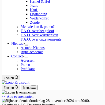
Hemel & Hel
Jezus
Kruis
Opstanding
Wederkomst
Zonde
Met wie kan ik praten?
F.A.Q. over het geloof
F.A.Q. over kerkdiensten
F.A.Q. over onze gemeente
Nieuws
Actuele Nieuws
Bijbelacademie
Contact
Adressen
Praten
Predikant
Zoeken
Zoeken
Menu
<< Alle evenementen