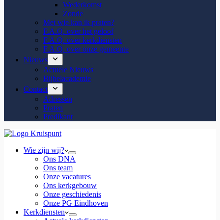
Wederkomst
Zonde
Met wie kan ik praten?
F.A.Q. over het geloof
F.A.Q. over kerkdiensten
F.A.Q. over onze gemeente
Nieuws
Actuele Nieuws
Bijbelacademie
Contact
Adressen
Praten
Predikant
Wie zijn wij?
Ons DNA
Ons team
Onze vacatures
Ons kerkgebouw
Onze geschiedenis
Onze PG Eindhoven
Kerkdiensten