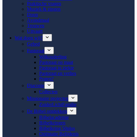
Praktische vragen
Muziek & zingen
Doop
Avondmaal
Trouwen
Uitvaart
Wat doen wij?
Gebed
Pastoraat
Wijkouderling
Pastoraat op maat
Pastoraat in ziekte
Pastoraat en verlies
Praten?
Diaconie
Collecten
Missionaire projecten
ZuiderLichtFamilie
De Bijbel ontdekken
Bijbelacademie
Bijbelkringen
Bijbelkring 50plus
Oriëntatie Belijdenis