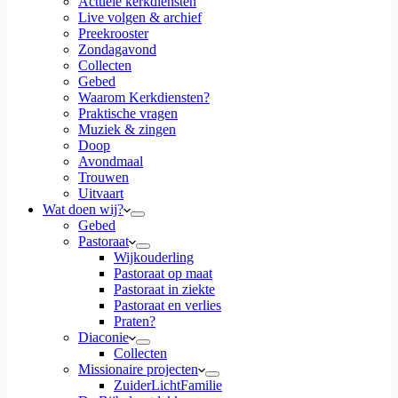
Actuele kerkdiensten
Live volgen & archief
Preekrooster
Zondagavond
Collecten
Gebed
Waarom Kerkdiensten?
Praktische vragen
Muziek & zingen
Doop
Avondmaal
Trouwen
Uitvaart
Wat doen wij?
Gebed
Pastoraat
Wijkouderling
Pastoraat op maat
Pastoraat in ziekte
Pastoraat en verlies
Praten?
Diaconie
Collecten
Missionaire projecten
ZuiderLichtFamilie