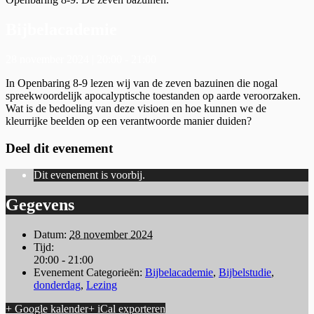
Bijbelacademie
28 november 2024 | 20:00
-
21:00
In Openbaring 8-9 lezen wij van de zeven bazuinen die nogal
spreekwoordelijk apocalyptische toestanden op aarde veroorzaken.
Wat is de bedoeling van deze visioen en hoe kunnen we de
kleurrijke beelden op een verantwoorde manier duiden?
Deel dit evenement
Dit evenement is voorbij.
Gegevens
Datum:
28 november 2024
Tijd:
20:00 - 21:00
Evenement Categorieën:
Bijbelacademie
,
Bijbelstudie
,
donderdag
,
Lezing
+ Google kalender
+ iCal exporteren