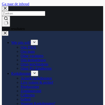
Ga naar de inhoud
Geen resultaten
Wie zijn wij?
Ons DNA
Ons team
Onze vacatures
Ons kerkgebouw
Onze geschiedenis
Onze PG Eindhoven
Kerkdiensten
Actuele kerkdiensten
Live volgen & archief
Preekrooster
Zondagavond
Collecten
Gebed
Waarom Kerkdiensten?