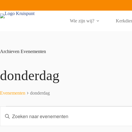
Ga
naar
de
inhoud
Wie zijn wij?
Kerkdie
Archieven
Evenementen
donderdag
Evenementen
donderdag
Evenementen
E
V
v
u
e
l
n
e
e