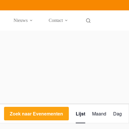
Nieuws
Contact
E
v
Zoek naar Evenementen
Lijst
Maand
Dag
e
n
e