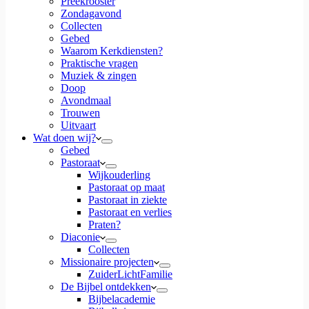
Preekrooster
Zondagavond
Collecten
Gebed
Waarom Kerkdiensten?
Praktische vragen
Muziek & zingen
Doop
Avondmaal
Trouwen
Uitvaart
Wat doen wij?
Gebed
Pastoraat
Wijkouderling
Pastoraat op maat
Pastoraat in ziekte
Pastoraat en verlies
Praten?
Diaconie
Collecten
Missionaire projecten
ZuiderLichtFamilie
De Bijbel ontdekken
Bijbelacademie