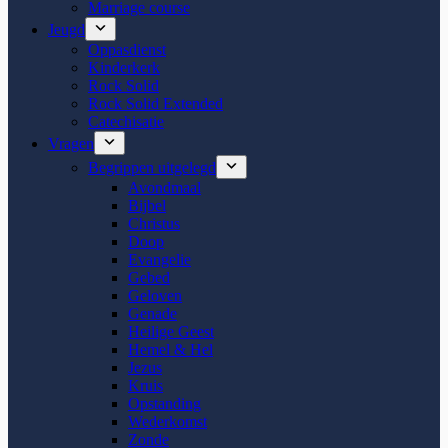
Marriage course
Jeugd
Oppasdienst
Kinderkerk
Rock Solid
Rock Solid Extended
Catechisatie
Vragen
Begrippen uitgelegd
Avondmaal
Bijbel
Christus
Doop
Evangelie
Gebed
Geloven
Genade
Heilige Geest
Hemel & Hel
Jezus
Kruis
Opstanding
Wederkomst
Zonde