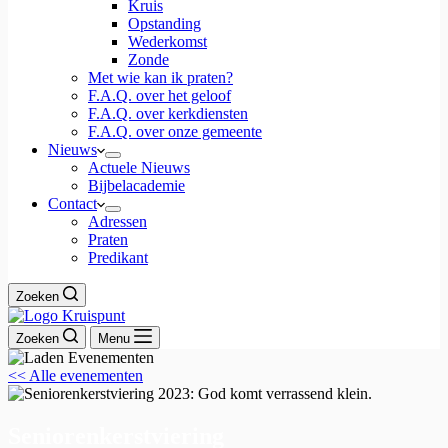
Kruis
Opstanding
Wederkomst
Zonde
Met wie kan ik praten?
F.A.Q. over het geloof
F.A.Q. over kerkdiensten
F.A.Q. over onze gemeente
Nieuws
Actuele Nieuws
Bijbelacademie
Contact
Adressen
Praten
Predikant
Zoeken
Zoeken
Menu
<< Alle evenementen
Seniorenkerstviering