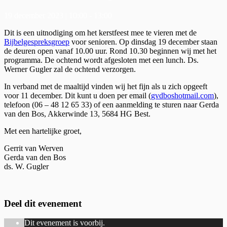
19 december 2023 | 10:00
-
13:00
Dit is een uitnodiging om het kerstfeest mee te vieren met de
Bijbelgespreksgroep
voor senioren. Op dinsdag 19 december staan
de deuren open vanaf 10.00 uur. Rond 10.30 beginnen wij met het
programma. De ochtend wordt afgesloten met een lunch. Ds.
Werner Gugler zal de ochtend verzorgen.
In verband met de maaltijd vinden wij het fijn als u zich opgeeft
voor 11 december. Dit kunt u doen per email (
gvdboshotmail.com
),
telefoon (06 – 48 12 65 33) of een aanmelding te sturen naar Gerda
van den Bos, Akkerwinde 13, 5684 HG Best.
Met een hartelijke groet,
Gerrit van Werven
Gerda van den Bos
ds. W. Gugler
Deel dit evenement
Dit evenement is voorbij.