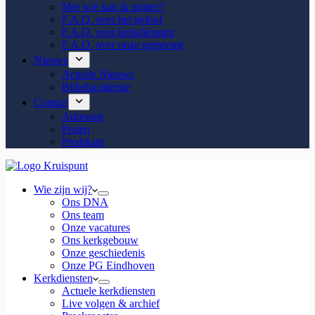
Met wie kan ik praten?
F.A.Q. over het geloof
F.A.Q. over kerkdiensten
F.A.Q. over onze gemeente
Nieuws
Actuele Nieuws
Bijbelacademie
Contact
Adressen
Praten
Predikant
Wie zijn wij?
Ons DNA
Ons team
Onze vacatures
Ons kerkgebouw
Onze geschiedenis
Onze PG Eindhoven
Kerkdiensten
Actuele kerkdiensten
Live volgen & archief