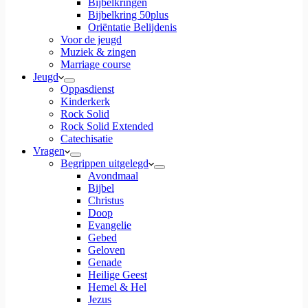
Bijbelkringen
Bijbelkring 50plus
Oriëntatie Belijdenis
Voor de jeugd
Muziek & zingen
Marriage course
Jeugd
Oppasdienst
Kinderkerk
Rock Solid
Rock Solid Extended
Catechisatie
Vragen
Begrippen uitgelegd
Avondmaal
Bijbel
Christus
Doop
Evangelie
Gebed
Geloven
Genade
Heilige Geest
Hemel & Hel
Jezus