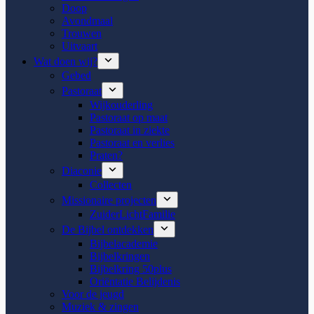
Doop
Avondmaal
Trouwen
Uitvaart
Wat doen wij?
Gebed
Pastoraat
Wijkouderling
Pastoraat op maat
Pastoraat in ziekte
Pastoraat en verlies
Praten?
Diaconie
Collecten
Missionaire projecten
ZuiderLichtFamilie
De Bijbel ontdekken
Bijbelacademie
Bijbelkringen
Bijbelkring 50plus
Oriëntatie Belijdenis
Voor de jeugd
Muziek & zingen