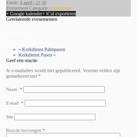
Einde:
4 april | 21:30
Evenement Categorie:
Kerkdienst
+ Google kalender
+ iCal exporteren
Gerelateerde evenementen
Kerkdienst
9 augustus | 10:00
-
11:00
«
Kerkdienst Palmpasen
Kerkdienst Pasen
»
Geef een reactie
Je e-mailadres wordt niet gepubliceerd.
Vereiste velden zijn
gemarkeerd met
*
Naam
*
E-mail
*
Site
Reactie toevoegen
*