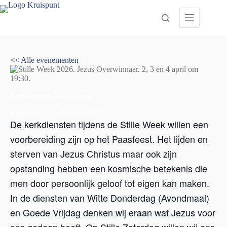
Ga
naar
de
inhoud
<< Alle evenementen
Kerkdiensten Stille Week
2 april | 19:30
-
4 april | 21:30
De kerkdiensten tijdens de Stille Week willen een
voorbereiding zijn op het Paasfeest. Het lijden en
sterven van Jezus Christus maar ook zijn
opstanding hebben een kosmische betekenis die
men door persoonlijk geloof tot eigen kan maken.
In de diensten van Witte Donderdag (Avondmaal)
en Goede Vrijdag denken wij eraan wat Jezus voor
ons gedaan heeft. Op Stille Zaterdag willen wij ons