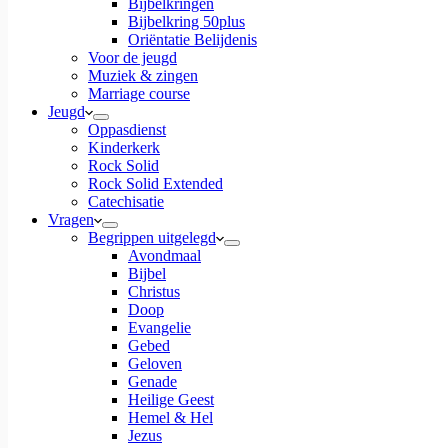
Bijbelkringen
Bijbelkring 50plus
Oriëntatie Belijdenis
Voor de jeugd
Muziek & zingen
Marriage course
Jeugd
Oppasdienst
Kinderkerk
Rock Solid
Rock Solid Extended
Catechisatie
Vragen
Begrippen uitgelegd
Avondmaal
Bijbel
Christus
Doop
Evangelie
Gebed
Geloven
Genade
Heilige Geest
Hemel & Hel
Jezus