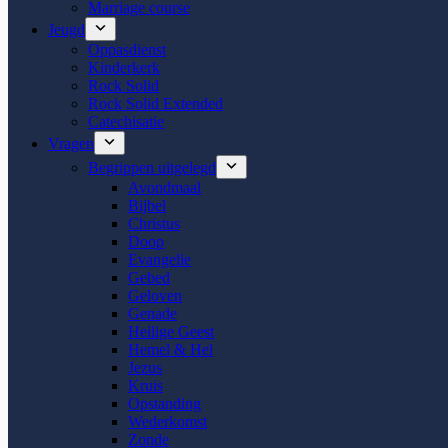
Marriage course
Jeugd
Oppasdienst
Kinderkerk
Rock Solid
Rock Solid Extended
Catechisatie
Vragen
Begrippen uitgelegd
Avondmaal
Bijbel
Christus
Doop
Evangelie
Gebed
Geloven
Genade
Heilige Geest
Hemel & Hel
Jezus
Kruis
Opstanding
Wederkomst
Zonde