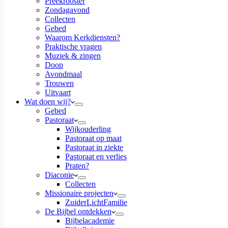
Preekrooster
Zondagavond
Collecten
Gebed
Waarom Kerkdiensten?
Praktische vragen
Muziek & zingen
Doop
Avondmaal
Trouwen
Uitvaart
Wat doen wij?
Gebed
Pastoraat
Wijkouderling
Pastoraat op maat
Pastoraat in ziekte
Pastoraat en verlies
Praten?
Diaconie
Collecten
Missionaire projecten
ZuiderLichtFamilie
De Bijbel ontdekken
Bijbelacademie