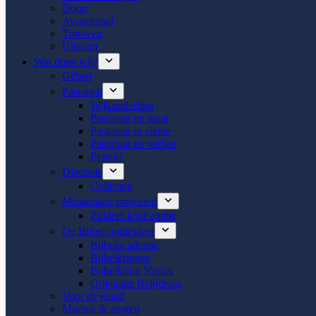
Doop
Avondmaal
Trouwen
Uitvaart
Wat doen wij?
Gebed
Pastoraat
Wijkouderling
Pastoraat op maat
Pastoraat in ziekte
Pastoraat en verlies
Praten?
Diaconie
Collecten
Missionaire projecten
ZuiderLichtFamilie
De Bijbel ontdekken
Bijbelacademie
Bijbelkringen
Bijbelkring 50plus
Oriëntatie Belijdenis
Voor de jeugd
Muziek & zingen