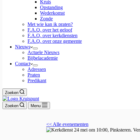
Kruis
Opstanding
Wederkomst
Zonde
Met wie kan ik praten?
F.A.Q. over het geloof
F.A.Q. over kerkdiensten
F.A.Q. over onze gemeente
Nieuws
Actuele Nieuws
Bijbelacademie
Contact
Adressen
Praten
Predikant
Zoeken
Zoeken
Menu
<< Alle evenementen