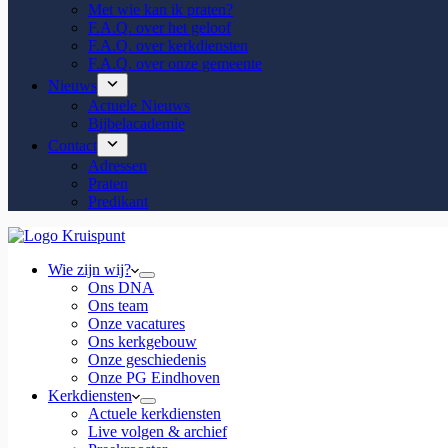
Met wie kan ik praten?
F.A.Q. over het geloof
F.A.Q. over kerkdiensten
F.A.Q. over onze gemeente
Nieuws
Actuele Nieuws
Bijbelacademie
Contact
Adressen
Praten
Predikant
Wie zijn wij?
Ons DNA
Ons team
Onze vacatures
Ons kerkgebouw
Onze geschiedenis
Onze PG Eindhoven
Kerkdiensten
Actuele kerkdiensten
Live volgen & archief