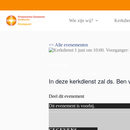
Ga
naar
de
inhoud
Wie zijn wij?
Kerkdie
<< Alle evenementen
Kerkdienst
1 juni 2025 | 10:00
-
11:00
In deze kerkdienst zal ds. Ben
Deel dit evenement
Dit evenement is voorbij.
GEGEVENS