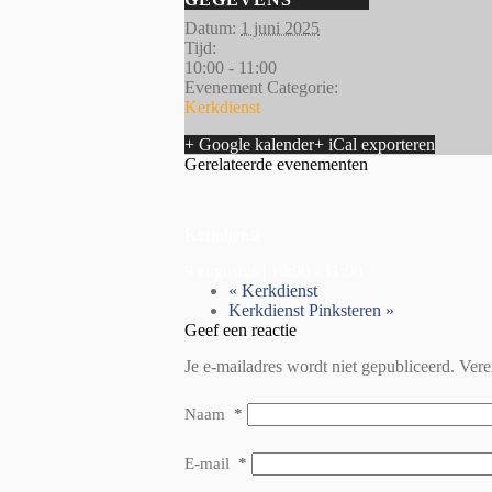
Datum:
1 juni 2025
Tijd:
10:00 - 11:00
Evenement Categorie:
Kerkdienst
+ Google kalender
+ iCal exporteren
Gerelateerde evenementen
Kerkdienst
9 augustus | 10:00
-
11:00
«
Kerkdienst
Kerkdienst Pinksteren
»
Geef een reactie
Je e-mailadres wordt niet gepubliceerd.
Vere
Naam
*
E-mail
*