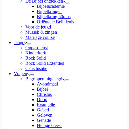
De Bijbel ontdekken
Bijbelacademie
Bijbelkringen
Bijbelkring 50plus
Oriëntatie Belijdenis
Voor de jeugd
Muziek & zingen
Marriage course
Jeugd
Oppasdienst
Kinderkerk
Rock Solid
Rock Solid Extended
Catechisatie
Vragen
Begrippen uitgelegd
Avondmaal
Bijbel
Christus
Doop
Evangelie
Gebed
Geloven
Genade
Heilige Geest