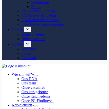
Wederkomst
Zonde
Met wie kan ik praten?
F.A.Q. over het geloof
F.A.Q. over kerkdiensten
F.A.Q. over onze gemeente
Nieuws
Actuele Nieuws
Bijbelacademie
Contact
Adressen
Praten
Predikant
Wie zijn wij?
Ons DNA
Ons team
Onze vacatures
Ons kerkgebouw
Onze geschiedenis
Onze PG Eindhoven
Kerkdiensten