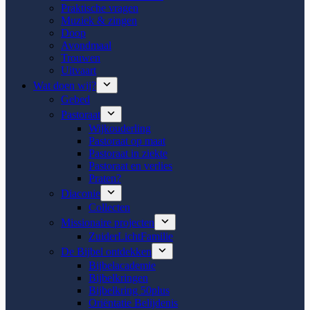
Praktische vragen
Muziek & zingen
Doop
Avondmaal
Trouwen
Uitvaart
Wat doen wij?
Gebed
Pastoraat
Wijkouderling
Pastoraat op maat
Pastoraat in ziekte
Pastoraat en verlies
Praten?
Diaconie
Collecten
Missionaire projecten
ZuiderLichtFamilie
De Bijbel ontdekken
Bijbelacademie
Bijbelkringen
Bijbelkring 50plus
Oriëntatie Belijdenis