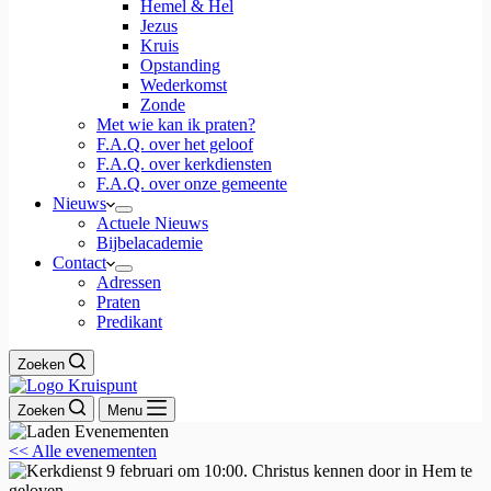
Hemel & Hel
Jezus
Kruis
Opstanding
Wederkomst
Zonde
Met wie kan ik praten?
F.A.Q. over het geloof
F.A.Q. over kerkdiensten
F.A.Q. over onze gemeente
Nieuws
Actuele Nieuws
Bijbelacademie
Contact
Adressen
Praten
Predikant
Zoeken
Zoeken
Menu
<< Alle evenementen