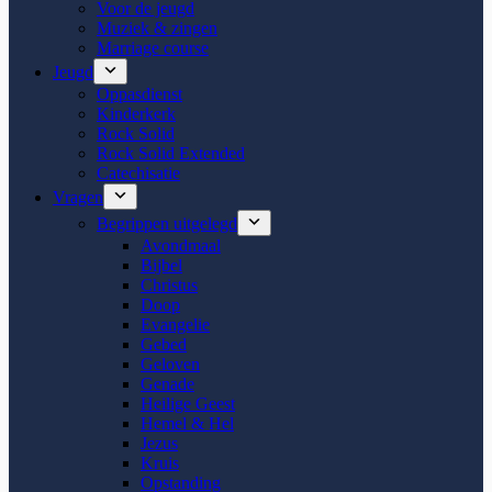
Voor de jeugd
Muziek & zingen
Marriage course
Jeugd
Oppasdienst
Kinderkerk
Rock Solid
Rock Solid Extended
Catechisatie
Vragen
Begrippen uitgelegd
Avondmaal
Bijbel
Christus
Doop
Evangelie
Gebed
Geloven
Genade
Heilige Geest
Hemel & Hel
Jezus
Kruis
Opstanding