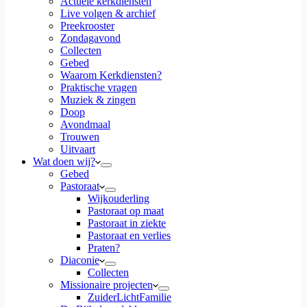
Actuele kerkdiensten
Live volgen & archief
Preekrooster
Zondagavond
Collecten
Gebed
Waarom Kerkdiensten?
Praktische vragen
Muziek & zingen
Doop
Avondmaal
Trouwen
Uitvaart
Wat doen wij?
Gebed
Pastoraat
Wijkouderling
Pastoraat op maat
Pastoraat in ziekte
Pastoraat en verlies
Praten?
Diaconie
Collecten
Missionaire projecten
ZuiderLichtFamilie