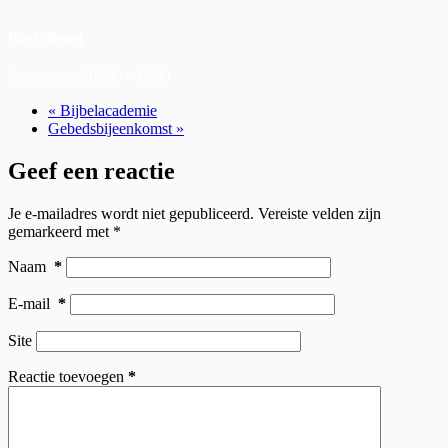
Kerkdienst
9 augustus | 10:00
-
11:00
«
Bijbelacademie
Gebedsbijeenkomst
»
Geef een reactie
Je e-mailadres wordt niet gepubliceerd.
Vereiste velden zijn
gemarkeerd met
*
Naam
*
E-mail
*
Site
Reactie toevoegen
*