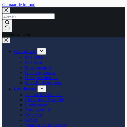
Ga naar de inhoud
Geen resultaten
Wie zijn wij?
Ons DNA
Ons team
Onze vacatures
Ons kerkgebouw
Onze geschiedenis
Onze PG Eindhoven
Kerkdiensten
Actuele kerkdiensten
Live volgen & archief
Preekrooster
Zondagavond
Collecten
Gebed
Waarom Kerkdiensten?