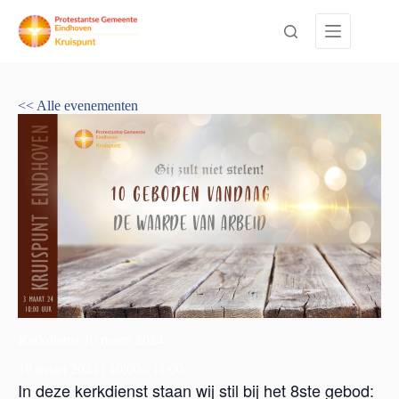
Ga
naar
de
inhoud
<< Alle evenementen
Kerkdienst 10 maart 2024
10 maart 2024 | 10:00
-
11:00
In deze kerkdienst staan wij stil bij het 8ste gebod: