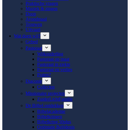
Praktische vragen
Muziek & zingen
Doop
Avondmaal
Trouwen
Uitvaart
Wat doen wij?
Gebed
Pastoraat
Wijkouderling
Pastoraat op maat
Pastoraat in ziekte
Pastoraat en verlies
Praten?
Diaconie
Collecten
Missionaire projecten
ZuiderLichtFamilie
De Bijbel ontdekken
Bijbelacademie
Bijbelkringen
Bijbelkring 50plus
Oriëntatie Belijdenis