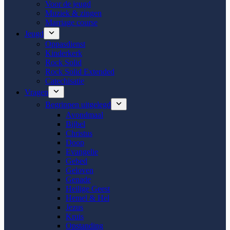
Voor de jeugd
Muziek & zingen
Marriage course
Jeugd
Oppasdienst
Kinderkerk
Rock Solid
Rock Solid Extended
Catechisatie
Vragen
Begrippen uitgelegd
Avondmaal
Bijbel
Christus
Doop
Evangelie
Gebed
Geloven
Genade
Heilige Geest
Hemel & Hel
Jezus
Kruis
Opstanding