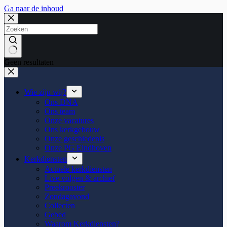
Ga naar de inhoud
Geen resultaten
Wie zijn wij?
Ons DNA
Ons team
Onze vacatures
Ons kerkgebouw
Onze geschiedenis
Onze PG Eindhoven
Kerkdiensten
Actuele kerkdiensten
Live volgen & archief
Preekrooster
Zondagavond
Collecten
Gebed
Waarom Kerkdiensten?