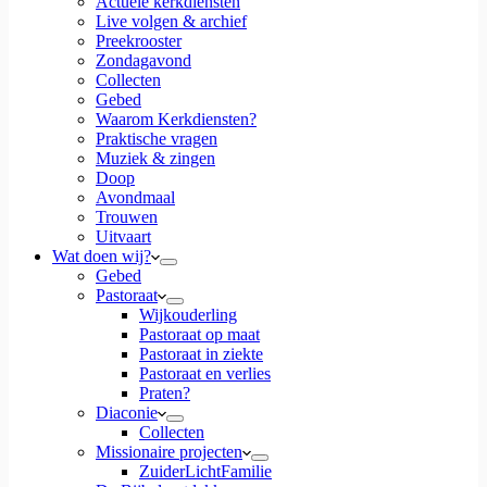
Actuele kerkdiensten
Live volgen & archief
Preekrooster
Zondagavond
Collecten
Gebed
Waarom Kerkdiensten?
Praktische vragen
Muziek & zingen
Doop
Avondmaal
Trouwen
Uitvaart
Wat doen wij?
Gebed
Pastoraat
Wijkouderling
Pastoraat op maat
Pastoraat in ziekte
Pastoraat en verlies
Praten?
Diaconie
Collecten
Missionaire projecten
ZuiderLichtFamilie