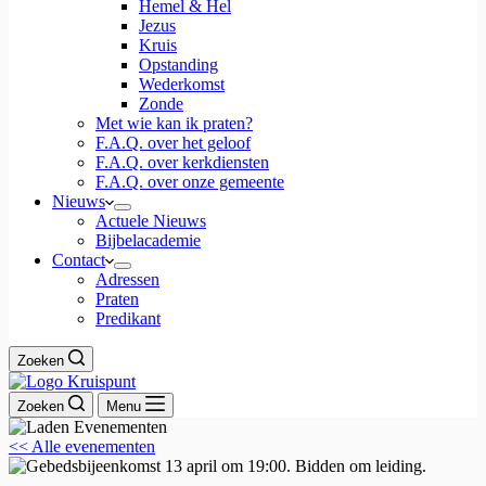
Hemel & Hel
Jezus
Kruis
Opstanding
Wederkomst
Zonde
Met wie kan ik praten?
F.A.Q. over het geloof
F.A.Q. over kerkdiensten
F.A.Q. over onze gemeente
Nieuws
Actuele Nieuws
Bijbelacademie
Contact
Adressen
Praten
Predikant
Zoeken
Zoeken
Menu
<< Alle evenementen