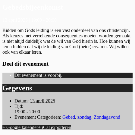
Gebedsbijeenkomst
13 april 2025 | 19:00
-
20:00
Bidden om Gods leiding is een vast onderdeel van ons christenzijn.
Als keuzes met verreikende consequenties moeten worden gemaakt
is niet altijd duidelijk wat de wil van God hierin is. Hoe kunnen wij
leren bidden dat wij de leiding van God (beter) ervaren. Wij willen
ook van elkaar leren.
Deel dit evenement
Dit evenement is voorbij.
Gegevens
Datum:
13 april 2025
Tijd:
19:00 - 20:00
Evenement Categorieën:
Gebed
,
zondag
,
Zondagavond
+ Google kalender
+ iCal exporteren