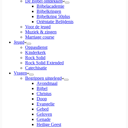
De Bijbel ontdekken
Bijbelacademie
Bijbelkringen
Bijbelkring 50plus
Oriëntatie Belijdenis
Voor de jeugd
Muziek & zingen
Marriage course
Jeugd
Oppasdienst
Kinderkerk
Rock Solid
Rock Solid Extended
Catechisatie
Vragen
Begrippen uitgelegd
Avondmaal
Bijbel
Christus
Doop
Evangelie
Gebed
Geloven
Genade
Heilige Geest