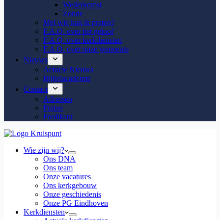
Wederkomst
Zonde
Met wie kan ik praten?
F.A.Q. over het geloof
F.A.Q. over kerkdiensten
F.A.Q. over onze gemeente
Nieuws
Actuele Nieuws
Bijbelacademie
Contact
Adressen
Praten
Predikant
Wie zijn wij?
Ons DNA
Ons team
Onze vacatures
Ons kerkgebouw
Onze geschiedenis
Onze PG Eindhoven
Kerkdiensten