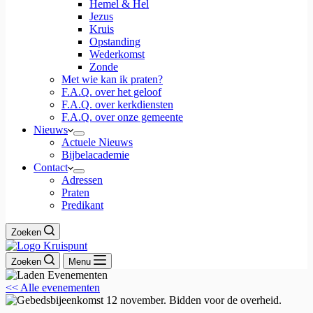
Hemel & Hel
Jezus
Kruis
Opstanding
Wederkomst
Zonde
Met wie kan ik praten?
F.A.Q. over het geloof
F.A.Q. over kerkdiensten
F.A.Q. over onze gemeente
Nieuws
Actuele Nieuws
Bijbelacademie
Contact
Adressen
Praten
Predikant
Zoeken
Zoeken
Menu
<< Alle evenementen