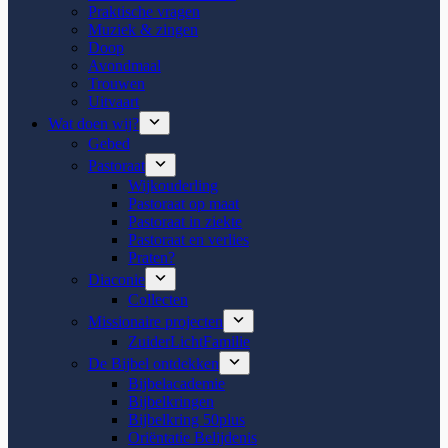
Praktische vragen
Muziek & zingen
Doop
Avondmaal
Trouwen
Uitvaart
Wat doen wij?
Gebed
Pastoraat
Wijkouderling
Pastoraat op maat
Pastoraat in ziekte
Pastoraat en verlies
Praten?
Diaconie
Collecten
Missionaire projecten
ZuiderLichtFamilie
De Bijbel ontdekken
Bijbelacademie
Bijbelkringen
Bijbelkring 50plus
Oriëntatie Belijdenis