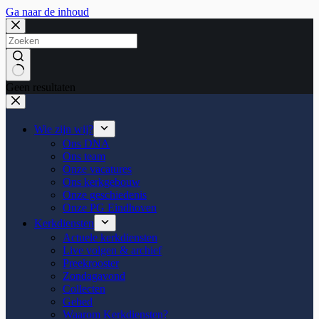
Ga naar de inhoud
Geen resultaten
Wie zijn wij?
Ons DNA
Ons team
Onze vacatures
Ons kerkgebouw
Onze geschiedenis
Onze PG Eindhoven
Kerkdiensten
Actuele kerkdiensten
Live volgen & archief
Preekrooster
Zondagavond
Collecten
Gebed
Waarom Kerkdiensten?