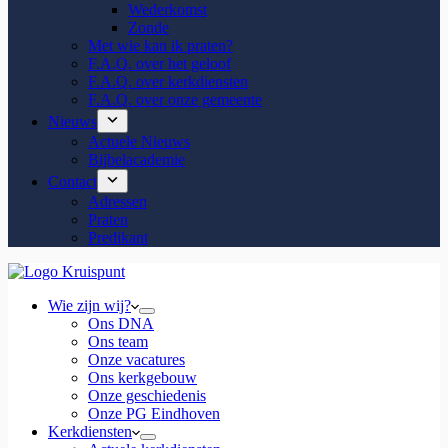
Wederkomst
Zonde
Met wie kan ik praten?
F.A.Q. over het geloof
F.A.Q. over kerkdiensten
F.A.Q. over onze gemeente
Nieuws
Actuele Nieuws
Bijbelacademie
Contact
Adressen
Praten
Predikant
Wie zijn wij?
Ons DNA
Ons team
Onze vacatures
Ons kerkgebouw
Onze geschiedenis
Onze PG Eindhoven
Kerkdiensten