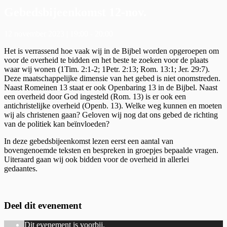
Gebedsbijeenkomst 12-nov.
12 november 2023 | 19:00
-
20:00
Het is verrassend hoe vaak wij in de Bijbel worden opgeroepen om
voor de overheid te bidden en het beste te zoeken voor de plaats
waar wij wonen (1Tim. 2:1-2; 1Petr. 2:13; Rom. 13:1; Jer. 29:7).
Deze maatschappelijke dimensie van het gebed is niet onomstreden.
Naast Romeinen 13 staat er ook Openbaring 13 in de Bijbel. Naast
een overheid door God ingesteld (Rom. 13) is er ook een
antichristelijke overheid (Openb. 13). Welke weg kunnen en moeten
wij als christenen gaan? Geloven wij nog dat ons gebed de richting
van de politiek kan beïnvloeden?
In deze gebedsbijeenkomst lezen eerst een aantal van
bovengenoemde teksten en bespreken in groepjes bepaalde vragen.
Uiteraard gaan wij ook bidden voor de overheid in allerlei
gedaantes.
Deel dit evenement
Dit evenement is voorbij.