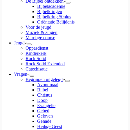
De Bijbel ontdekken
Bijbelacademie
Bijbelkringen
Bijbelkring 50plus
Oriëntatie Belijdenis
Voor de jeugd
Muziek & zingen
Marriage course
Jeugd
Oppasdienst
Kinderkerk
Rock Solid
Rock Solid Extended
Catechisatie
Vragen
Begrippen uitgelegd
Avondmaal
Bijbel
Christus
Doop
Evangelie
Gebed
Geloven
Genade
Heilige Geest