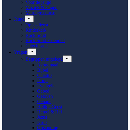
Voor de jeugd
Muziek & zingen
Marriage course
Jeugd
Oppasdienst
Kinderkerk
Rock Solid
Rock Solid Extended
Catechisatie
Vragen
Begrippen uitgelegd
Avondmaal
Bijbel
Christus
Doop
Evangelie
Gebed
Geloven
Genade
Heilige Geest
Hemel & Hel
Jezus
Kruis
Opstanding