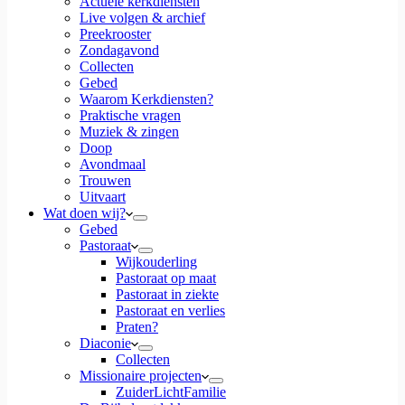
Actuele kerkdiensten
Live volgen & archief
Preekrooster
Zondagavond
Collecten
Gebed
Waarom Kerkdiensten?
Praktische vragen
Muziek & zingen
Doop
Avondmaal
Trouwen
Uitvaart
Wat doen wij?
Gebed
Pastoraat
Wijkouderling
Pastoraat op maat
Pastoraat in ziekte
Pastoraat en verlies
Praten?
Diaconie
Collecten
Missionaire projecten
ZuiderLichtFamilie