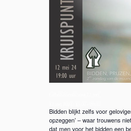
Gebedsbijeenkomst 12 mei
12 mei 2024 | 19:00
-
20:00
Bidden blijkt zelfs voor gelovig
opzeggen’ – waar trouwens niets
dat men voor het bidden een be