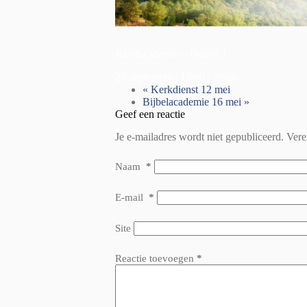
Bibelacademie – Daniel 1
27 september | 19:00
-
20:00
«
Kerkdienst 12 mei
Bijbelacademie 16 mei
»
Geef een reactie
Je e-mailadres wordt niet gepubliceerd.
Vere
Naam
*
E-mail
*
Site
Reactie toevoegen
*