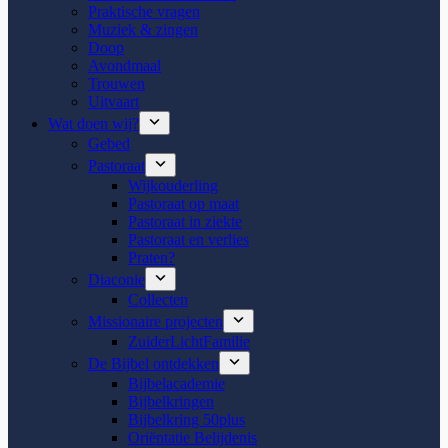
Praktische vragen
Muziek & zingen
Doop
Avondmaal
Trouwen
Uitvaart
Wat doen wij?
Gebed
Pastoraat
Wijkouderling
Pastoraat op maat
Pastoraat in ziekte
Pastoraat en verlies
Praten?
Diaconie
Collecten
Missionaire projecten
ZuiderLichtFamilie
De Bijbel ontdekken
Bijbelacademie
Bijbelkringen
Bijbelkring 50plus
Oriëntatie Belijdenis