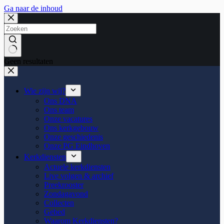
Ga naar de inhoud
Geen resultaten
Wie zijn wij?
Ons DNA
Ons team
Onze vacatures
Ons kerkgebouw
Onze geschiedenis
Onze PG Eindhoven
Kerkdiensten
Actuele kerkdiensten
Live volgen & archief
Preekrooster
Zondagavond
Collecten
Gebed
Waarom Kerkdiensten?