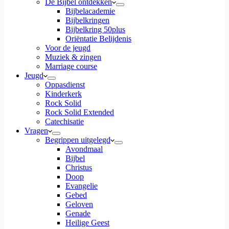
De Bijbel ontdekken
Bijbelacademie
Bijbelkringen
Bijbelkring 50plus
Oriëntatie Belijdenis
Voor de jeugd
Muziek & zingen
Marriage course
Jeugd
Oppasdienst
Kinderkerk
Rock Solid
Rock Solid Extended
Catechisatie
Vragen
Begrippen uitgelegd
Avondmaal
Bijbel
Christus
Doop
Evangelie
Gebed
Geloven
Genade
Heilige Geest