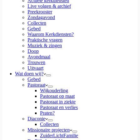
Actuele kerkdiensten
Live volgen & archief
Preekrooster
Zondagavond
Collecten
Gebed
Waarom Kerkdiensten?
Praktische vragen
Muziek & zingen
Doop
Avondmaal
Trouwen
Uitvaart
Wat doen wij?
Gebed
Pastoraat
Wijkouderling
Pastoraat op maat
Pastoraat in ziekte
Pastoraat en verlies
Praten?
Diaconie
Collecten
Missionaire projecten
ZuiderLichtFamilie