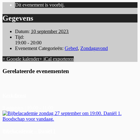
Dit evenement is voorbij.
Gegevens
Datum:
10 september 2023
Tijd:
19:00 - 20:00
Evenement Categorieën:
Gebed
,
Zondagavond
+ Google kalender
+ iCal exporteren
Gerelateerde evenementen
Kerkdienst
9 augustus | 10:00
-
11:00
Bibelacademie – Daniel 1