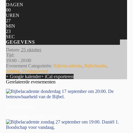
DAGEN
00
UREN
27
MIN
23
SEC
GEGEVENS
Datum:
25 oktober
Tijd:
19:00 - 20:00
Evenement Categorieën:
Bijbelacademie
,
Bijbelstudie
,
zondag
,
Zondagavond
+ Google kalender
+ iCal exporteren
Gerelateerde evenementen
Bijbelacademie
17 september | 20:00
-
21:00