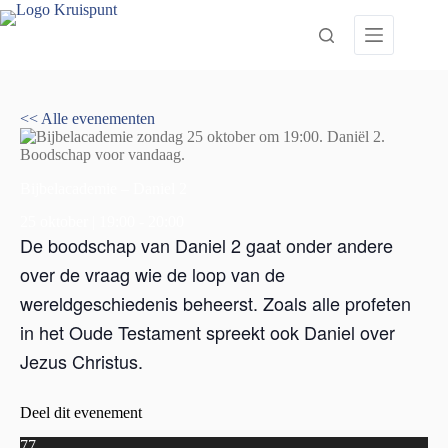
Ga
naar
de
inhoud
<< Alle evenementen
Bijbelacademie – Daniel 2
25 oktober | 19:00
-
20:00
De boodschap van Daniel 2 gaat onder andere
over de vraag wie de loop van de
wereldgeschiedenis beheerst. Zoals alle profeten
in het Oude Testament spreekt ook Daniel over
Jezus Christus.
Deel dit evenement
77