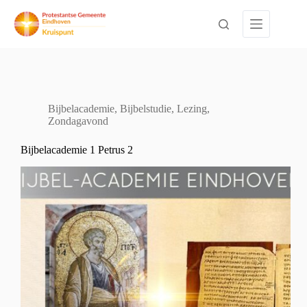
Ga
naar
de
inhoud
Bijbelacademie
,
Bijbelstudie
,
Lezing
,
Zondagavond
Bijbelacademie 1 Petrus 2