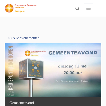
Ga
naar
de
inhoud
<< Alle evenementen
Gemeenteavond