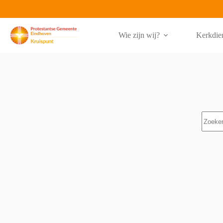
Ga
naar
de
inhoud
Wie zijn wij?
Kerkdie
Geen
resulta