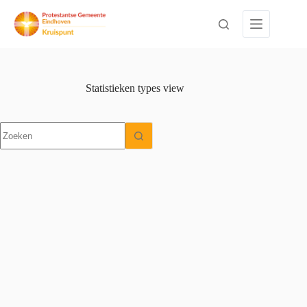
Ga
naar
de
inhoud
Statistieken types
view
Geen
resultaten