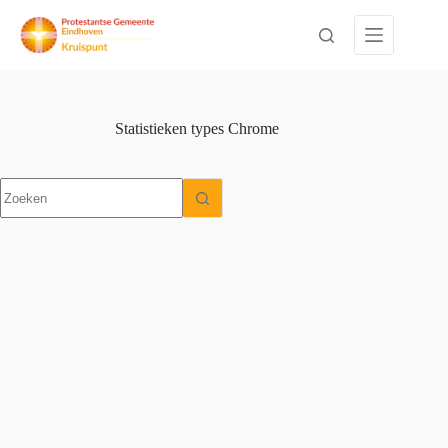
Ga
naar
de
inhoud
Statistieken types
Chrome
Geen
resultaten